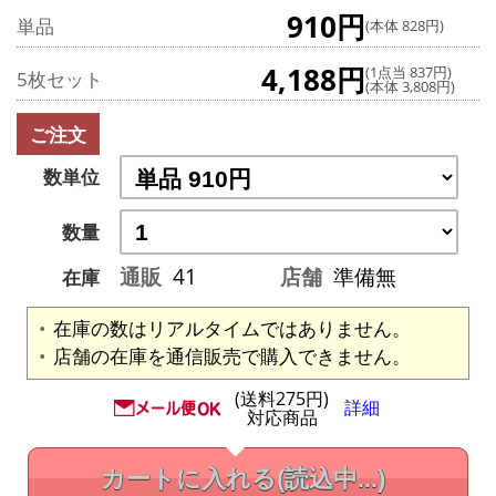
910円
単品
(本体 828円)
4,188円
(1点当 837円)
5枚セット
(本体 3,808円)
ご注文
数単位
数量
通販
41
店舗
準備無
在庫
在庫の数はリアルタイムではありません。
店舗の在庫を通信販売で購入できません。
(送料275円)
詳細
対応商品
カートに入れる
(読込中...)