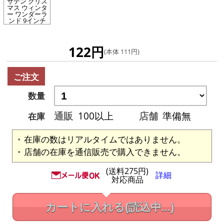
サテン クリス
マス ウィンタ
ー ワンダーラ
ンド 9インチ
122円
(本体 111円)
ご注文
数量
通販
100以上
店舗
準備無
在庫
在庫の数はリアルタイムではありません。
店舗の在庫を通信販売で購入できません。
(送料275円)
詳細
対応商品
カートに入れる
(読込中...)