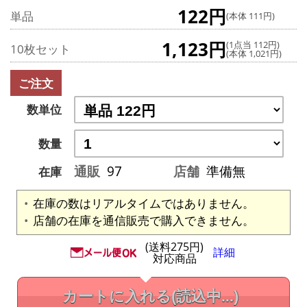
122円
単品
(本体 111円)
1,123円
(1点当 112円)
10枚セット
(本体 1,021円)
ご注文
数単位
数量
通販
97
店舗
準備無
在庫
在庫の数はリアルタイムではありません。
店舗の在庫を通信販売で購入できません。
(送料275円)
詳細
対応商品
カートに入れる
(読込中...)