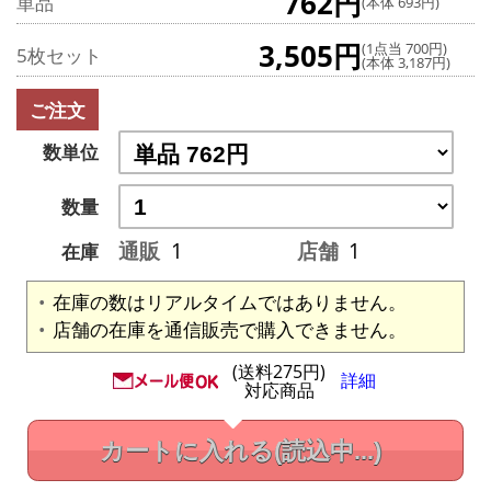
762円
単品
(本体 693円)
3,505円
(1点当 700円)
5枚セット
(本体 3,187円)
ご注文
数単位
数量
通販
1
店舗
1
在庫
在庫の数はリアルタイムではありません。
店舗の在庫を通信販売で購入できません。
(送料275円)
詳細
対応商品
カートに入れる
(読込中...)