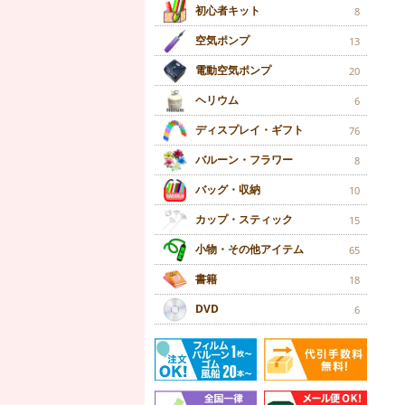
初心者キット
8
空気ポンプ
13
電動空気ポンプ
20
ヘリウム
6
ディスプレイ・ギフト
76
バルーン・フラワー
8
バッグ・収納
10
カップ・スティック
15
小物・その他アイテム
65
書籍
18
DVD
6