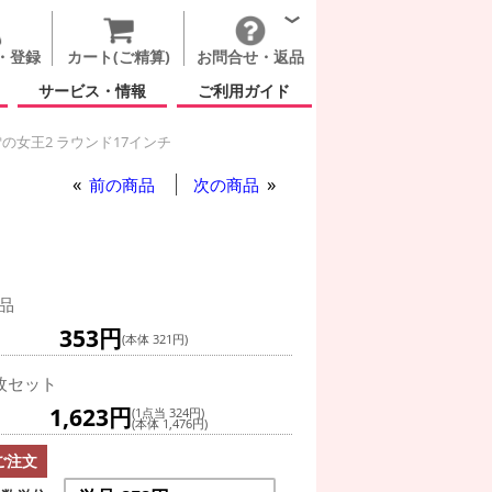
・登録
カート(ご精算)
お問合せ・返品
サービス・情報
ご利用ガイド
の女王2 ラウンド17インチ
前の商品
次の商品
品
353円
(本体 321円)
枚セット
1,623円
(1点当 324円)
(本体 1,476円)
ご注文