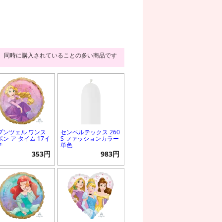
同時に購入されていることの多い商品です
プンツェル ワンス
センペルテックス 260
ポン ア タイム 17イ
S ファッションカラー
チ
単色
353円
983円