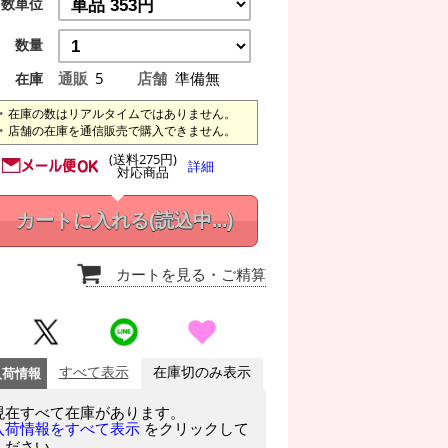
数単位
数量
通販
5
店舗
準備無
在庫
在庫の数はリアルタイムではありません。
店舗の在庫を通信販売で購入できません。
(送料275円)
詳細
対応商品
カートに入れる
(読込中...)
カートを見る
・ご精算
入荷情報
すべて表示
在庫切のみ表示
現在すべて在庫があります。
をクリックして
入荷情報をすべて表示
ください。