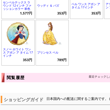
センペルテックス ラ
ベル ワンス アポン ア
ア
ウンド 12インチ ファ
ウッディ ＆ バズ
タイム 17インチ
ン
ッションカラー 単色
1,577円
353円
353円
スノー ホワイト ワン
ス アポン ア タイム 17
プリンセス ベル
インチ
353円
789円
最近チェックし
閲覧履歴
ショッピングガイド
日本国内への配送に関するご案内です。 