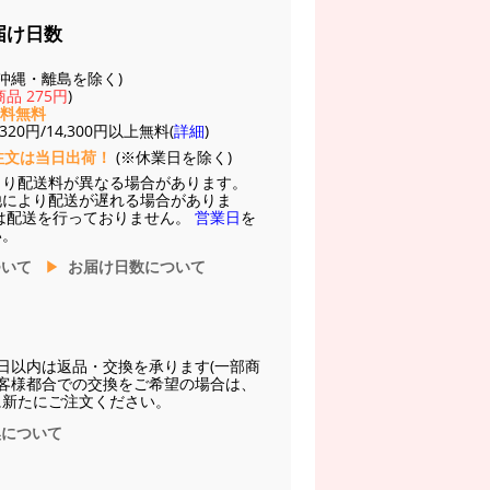
届け日数
(※沖縄・離島を除く)
品 275円
)
送料無料
20円/14,300円以上無料(
詳細
)
注文は当日出荷！
(※休業日を除く)
より配送料が異なる場合があります。
他により配送が遅れる場合がありま
は配送を行っておりません。
営業日
を
い。
ついて
お届け日数について
日以内は返品・交換を承ります(一部商
お客様都合での交換をご希望の場合は、
に新たにご注文ください。
換について