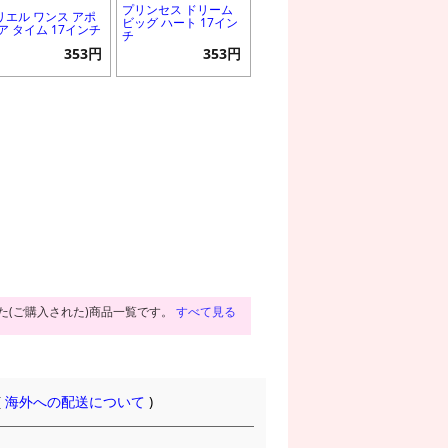
プリンセス ドリーム
リエル ワンス アポ
ビッグ ハート 17イン
 ア タイム 17インチ
チ
353円
353円
た(ご購入された)商品一覧です。
すべて見る
(
海外への配送について
)