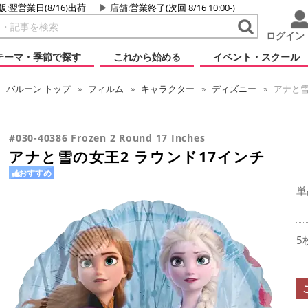
販:翌営業日(8/16)出荷
店舗
:営業終了(次回 8/16 10:00-)
ログイン
テーマ・季節で探す
これから始める
イベント・スクール
バルーン
トップ
フィルム
キャラクター
ディズニー
アナと雪
#030-40386 Frozen 2 Round 17 Inches
アナと雪の女王2 ラウンド17インチ
おすすめ
単
5