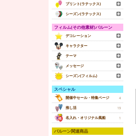
プリント(ラテックス)
シーズン(ラテックス)
フィルム(その他素材)バルーン
デコレーション
キャラクター
テーマ
メッセージ
シーズン(フィルム)
スペシャル
開催中セール・特集ページ
4
推し活
19
名入れ・オリジナル風船
1
バルーン関連商品