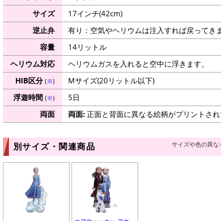
サイズ
17インチ(42cm)
逆止弁
有り：空気やヘリウムは注入すれば戻ってき
容量
14リットル
ヘリウム対応
ヘリウムガスを入れると空中に浮きます。
HIB区分
Mサイズ(20リットル以下)
(
※
)
浮遊時間
5日
(
※
)
両面
両面:
正面と背面に異なる絵柄がプリントされ
サイズや色の異な
別サイズ・関連商品