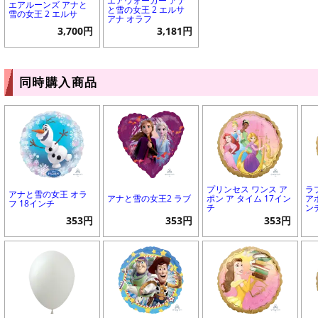
エアウォーカー アナ
エアルーンズ アナと
と雪の女王 2 エルサ
雪の女王 2 エルサ
アナ オラフ
3,700円
3,181円
同時購入商品
プリンセス ワンス ア
ラ
アナと雪の女王 オラ
アナと雪の女王2 ラブ
ポン ア タイム 17イン
ア
フ 18インチ
チ
ン
353円
353円
353円