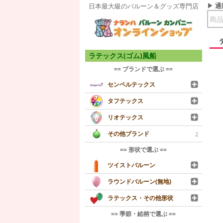
通
日本最大級のバルーン＆グッズ専門店
ラテックス(ゴム)風船
== ブランドで選ぶ ==
センペルテックス
タフテックス
リオテックス
その他ブランド
2
== 形状で選ぶ ==
ツイストバルーン
ラウンドバルーン(無地)
ラテックス・その他形状
== 季節・絵柄で選ぶ ==