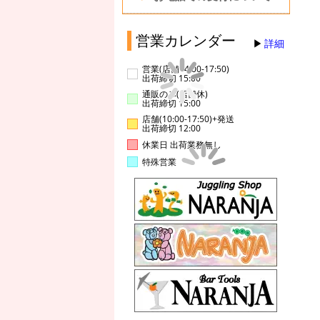
営業カレンダー
詳細
営業(店舗14:00-17:50)
出荷締切 15:00
通販のみ(店舗休)
出荷締切 15:00
店舗(10:00-17:50)+発送
出荷締切 12:00
休業日 出荷業務無し
特殊営業