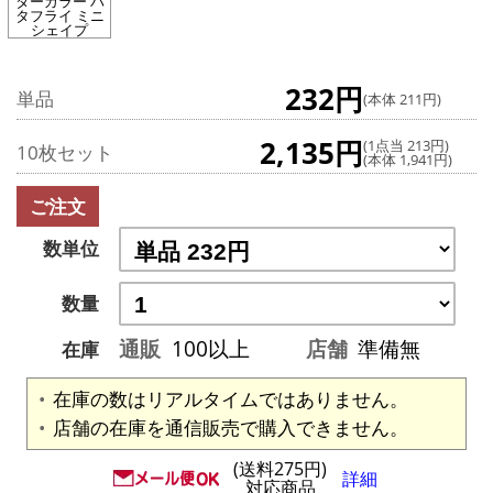
ターカラー バ
タフライ ミニ
シェイプ
232円
単品
(本体 211円)
2,135円
(1点当 213円)
10枚セット
(本体 1,941円)
ご注文
数単位
数量
通販
100以上
店舗
準備無
在庫
在庫の数はリアルタイムではありません。
店舗の在庫を通信販売で購入できません。
(送料275円)
詳細
対応商品