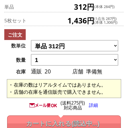
312円
単品
(本体 284円)
1,436円
(1点当 287円)
5枚セット
(本体 1,306円)
ご注文
数単位
数量
通販
20
店舗
準備無
在庫
在庫の数はリアルタイムではありません。
店舗の在庫を通信販売で購入できません。
(送料275円)
詳細
対応商品
カートに入れる
(読込中...)