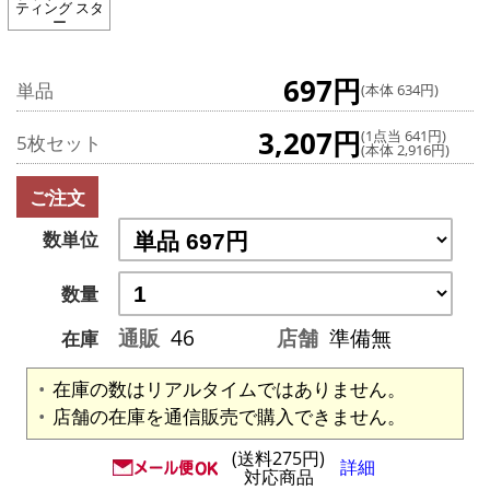
ティング スタ
ー
697円
単品
(本体 634円)
3,207円
(1点当 641円)
5枚セット
(本体 2,916円)
ご注文
数単位
数量
通販
46
店舗
準備無
在庫
在庫の数はリアルタイムではありません。
店舗の在庫を通信販売で購入できません。
(送料275円)
詳細
対応商品