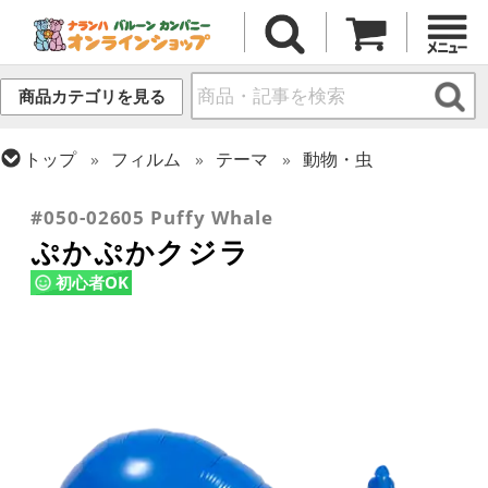
商品カテゴリを見る
トップ
フィルム
テーマ
動物・虫
トップ
フィルム
シーズン(フィルム)
サマー(夏)
#050-02605 Puffy Whale
ぷかぷかクジラ
初心者OK