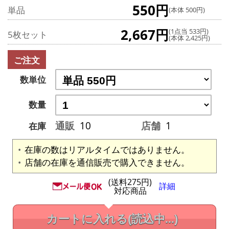
550円
単品
(本体 500円)
2,667円
(1点当 533円)
5枚セット
(本体 2,425円)
ご注文
数単位
数量
通販
10
店舗
1
在庫
在庫の数はリアルタイムではありません。
店舗の在庫を通信販売で購入できません。
(送料275円)
詳細
対応商品
カートに入れる
(読込中...)