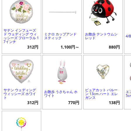
サテン インフューズ
ド ウェディング ウィ
ミクロ カップアンド
お散歩 テントウムシ
4/
ッシーズ フローラル 1
スティック
レッド
7インチ
312円
1,100円～
880円
サテン ウェディング
ピュアカット バルー
お散歩 うさちゃん ホ
エ
ウィッシーズ ホワイ
ン 13cm ハート エレ
ワイト
5c
ト
ガンス
312円
770円
138円