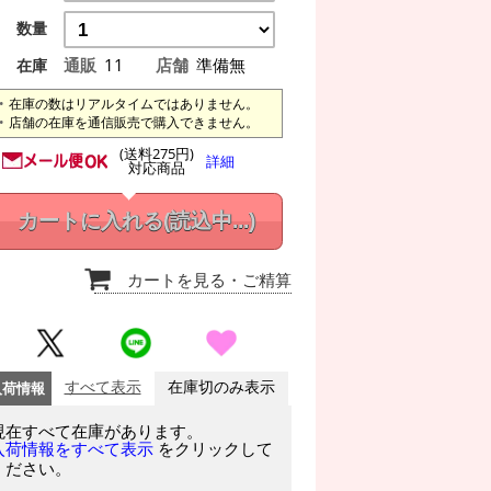
数量
通販
11
店舗
準備無
在庫
在庫の数はリアルタイムではありません。
店舗の在庫を通信販売で購入できません。
(送料275円)
詳細
対応商品
カートに入れる
(読込中...)
カートを見る
・ご精算
入荷情報
すべて表示
在庫切のみ表示
現在すべて在庫があります。
をクリックして
入荷情報をすべて表示
ください。