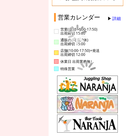
営業カレンダー
詳細
営業(店舗14:00-17:50)
出荷締切 15:00
通販のみ(店舗休)
出荷締切 15:00
店舗(10:00-17:50)+発送
出荷締切 12:00
休業日 出荷業務無し
特殊営業