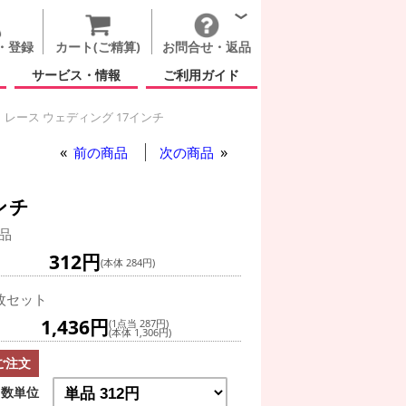
・登録
カート(ご精算)
お問合せ・返品
サービス・情報
ご利用ガイド
レース ウェディング 17インチ
前の商品
次の商品
ンチ
品
312円
(本体 284円)
枚セット
1,436円
(1点当 287円)
(本体 1,306円)
ご注文
数単位