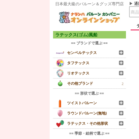
通
日本最大級のバルーン＆グッズ専門店
ラテックス(ゴム)風船
== ブランドで選ぶ ==
センペルテックス
タフテックス
リオテックス
その他ブランド
2
== 形状で選ぶ ==
ツイストバルーン
ラウンドバルーン(無地)
ラテックス・その他形状
== 季節・絵柄で選ぶ ==