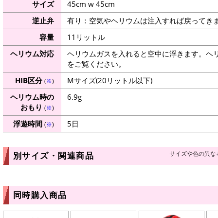
サイズ
45cm w 45cm
逆止弁
有り：空気やヘリウムは注入すれば戻ってき
容量
11リットル
ヘリウム対応
ヘリウムガスを入れると空中に浮きます。ヘ
をご覧ください。
HIB区分
Mサイズ(20リットル以下)
(
※
)
ヘリウム時の
6.9g
おもり
(
※
)
浮遊時間
5日
(
※
)
サイズや色の異な
別サイズ・関連商品
同時購入商品