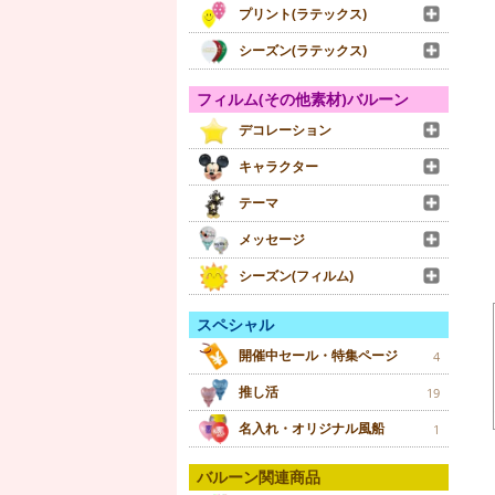
プリント(ラテックス)
シーズン(ラテックス)
フィルム(その他素材)バルーン
デコレーション
キャラクター
テーマ
メッセージ
シーズン(フィルム)
スペシャル
開催中セール・特集ページ
4
推し活
19
名入れ・オリジナル風船
1
バルーン関連商品