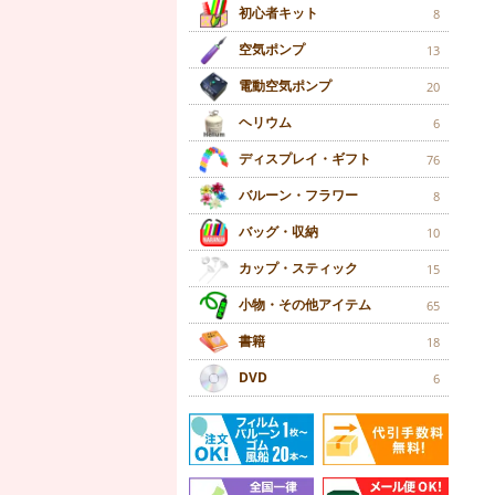
初心者キット
8
空気ポンプ
13
電動空気ポンプ
20
ヘリウム
6
ディスプレイ・ギフト
76
バルーン・フラワー
8
バッグ・収納
10
カップ・スティック
15
小物・その他アイテム
65
書籍
18
DVD
6