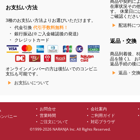
商品や契約に
在庫状況その
お支払い方法
す。 休業日に
ご確認くださ
3種のお支払い方法よりお選びいただけます。
配送料に
代金引換
代引手数料無料！
銀行振込(※ご入金確認後の発送)
クレジットカード
返品・交換
商品到着後、8
品を除く)。 
返品手続の後
オンラインメンバーの方は後払いでのコンビニ
返品・交
支払も可能です。
お支払いについて
お問合せ
会社案内
ハ
営業時間
ご利用ガイド
カンパニー
ご注文について
対応ブラウザ
©1999-2026 NARANJA Inc. All Rights Reserved.