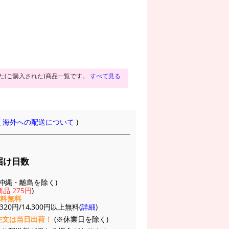
た(ご購入された)商品一覧です。
すべて見る
(
海外への配送について
)
届け日数
(※沖縄・離島を除く)
品 275円
)
送料無料
20円/14,300円以上無料(
詳細
)
注文は当日出荷！
(※休業日を除く)