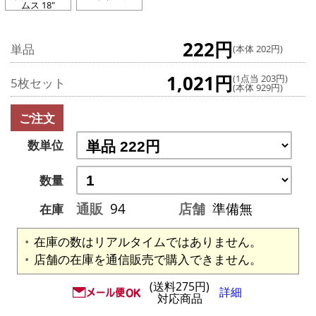
ムス 18"
222円
単品
(本体 202円)
1,021円
(1点当 203円)
5枚セット
(本体 929円)
ご注文
数単位
数量
通販
94
店舗
準備無
在庫
在庫の数はリアルタイムではありません。
店舗の在庫を通信販売で購入できません。
(送料275円)
詳細
対応商品