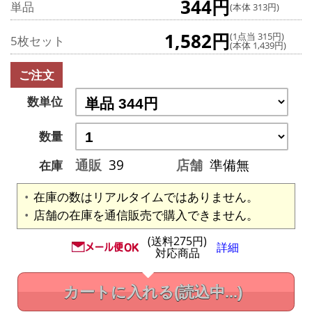
344円
単品
(本体 313円)
1,582円
(1点当 315円)
5枚セット
(本体 1,439円)
ご注文
数単位
数量
通販
39
店舗
準備無
在庫
在庫の数はリアルタイムではありません。
店舗の在庫を通信販売で購入できません。
(送料275円)
詳細
対応商品
カートに入れる
(読込中...)