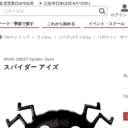
販:翌営業日(8/9)出荷
店舗
:本日休(次回 8/9 10:00-)
ログイン
テーマ・季節で探す
これから始める
イベント・スクール
バルーン
トップ
フィルム
シーズン(フィルム)
ハロウィン・オータ
バルーン
トップ
フィルム
テーマ
動物・虫
スパイダー アイ
#020-20037 Spider Eyes
スパイダー アイズ
単
5