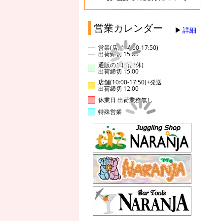
営業カレンダー
詳細
営業(店舗14:00-17:50)
出荷締切 15:00
通販のみ(店舗休)
出荷締切 15:00
店舗(10:00-17:50)+発送
出荷締切 12:00
休業日 出荷業務無し
特殊営業