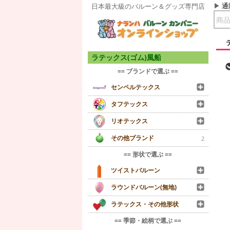
通
日本最大級のバルーン＆グッズ専門店
ラテックス(ゴム)風船
== ブランドで選ぶ ==
センペルテックス
タフテックス
リオテックス
その他ブランド
2
== 形状で選ぶ ==
ツイストバルーン
ラウンドバルーン(無地)
ラテックス・その他形状
== 季節・絵柄で選ぶ ==