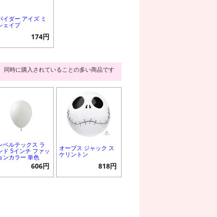
パイダー アイズ ミ
シェイプ
174円
同時に購入されていることの多い商品です
ンペルテックス ラ
オーブス ジャック ス
ンド 5インチ ファッ
ケリントン
ョンカラー 単色
606円
818円