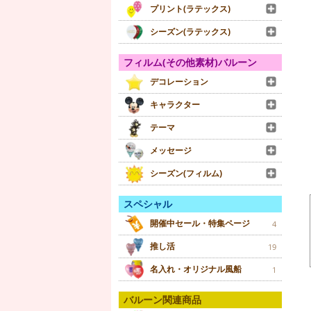
プリント(ラテックス)
シーズン(ラテックス)
フィルム(その他素材)バルーン
デコレーション
キャラクター
テーマ
メッセージ
シーズン(フィルム)
スペシャル
開催中セール・特集ページ
4
推し活
19
名入れ・オリジナル風船
1
バルーン関連商品