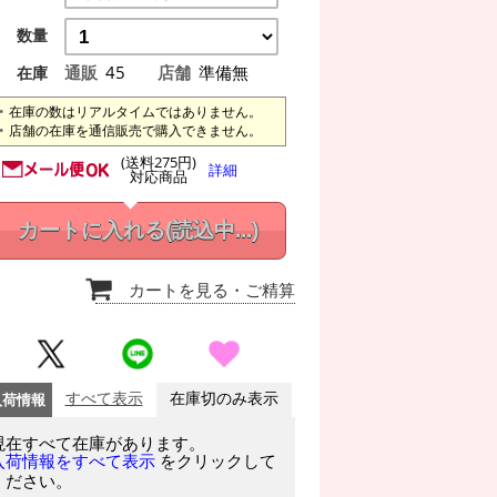
数量
通販
45
店舗
準備無
在庫
在庫の数はリアルタイムではありません。
店舗の在庫を通信販売で購入できません。
(送料275円)
詳細
対応商品
カートに入れる
(読込中...)
カートを見る
・ご精算
入荷情報
すべて表示
在庫切のみ表示
現在すべて在庫があります。
をクリックして
入荷情報をすべて表示
ください。