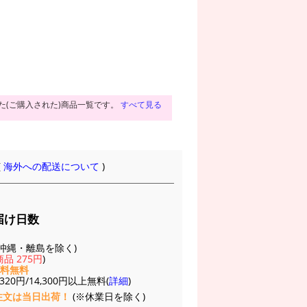
た(ご購入された)商品一覧です。
すべて見る
(
海外への配送について
)
届け日数
(※沖縄・離島を除く)
品 275円
)
送料無料
20円/14,300円以上無料(
詳細
)
注文は当日出荷！
(※休業日を除く)