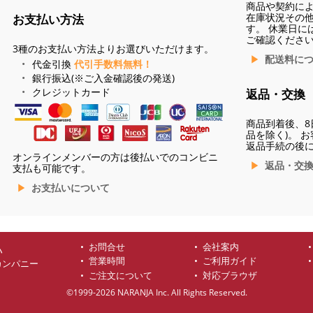
商品や契約に
在庫状況その
お支払い方法
す。 休業日に
ご確認くださ
3種のお支払い方法よりお選びいただけます。
配送料に
代金引換
代引手数料無料！
銀行振込(※ご入金確認後の発送)
クレジットカード
返品・交換
商品到着後、8
品を除く)。 
返品手続の後
オンラインメンバーの方は後払いでのコンビニ
返品・交
支払も可能です。
お支払いについて
お問合せ
会社案内
ハ
営業時間
ご利用ガイド
カンパニー
ご注文について
対応ブラウザ
©1999-2026 NARANJA Inc. All Rights Reserved.