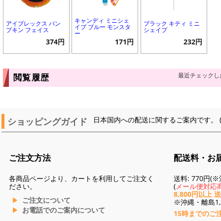
キャンディ ミニシェ
アイブレックス パン
ブラック キティ ミニ
イプ ブルー モンスタ
プキン フェイス
シェイプ
ー
374円
171円
232円
最近チェックし
閲覧履歴
ショッピングガイド
日本国内への配送に関するご案内です。 
ご注文方法
配送料・お
各商品ページより、カートを利用してご注文く
送料: 770円
ださい。
(
メール便対応商
8,800円以上 
ご注文について
※沖縄・離島1,3
お電話でのご案内について
15時までのご