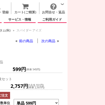
・登録
カート(ご精算)
お問合せ・返品
サービス・情報
ご利用ガイド
ム(秋)
スパイダー アイズ
ズ
前の商品
次の商品
品
599円
(本体 545円)
枚セット
2,757円
(1点当 551円)
(本体 2,507円)
ご注文
数単位