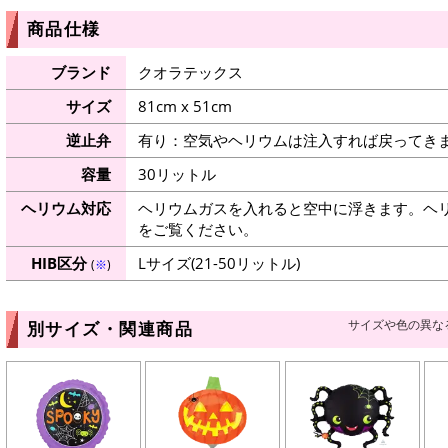
商品仕様
ブランド
クオラテックス
サイズ
81cm x 51cm
逆止弁
有り：空気やヘリウムは注入すれば戻ってき
容量
30リットル
ヘリウム対応
ヘリウムガスを入れると空中に浮きます。ヘ
をご覧ください。
HIB区分
Lサイズ(21-50リットル)
(
※
)
サイズや色の異な
別サイズ・関連商品