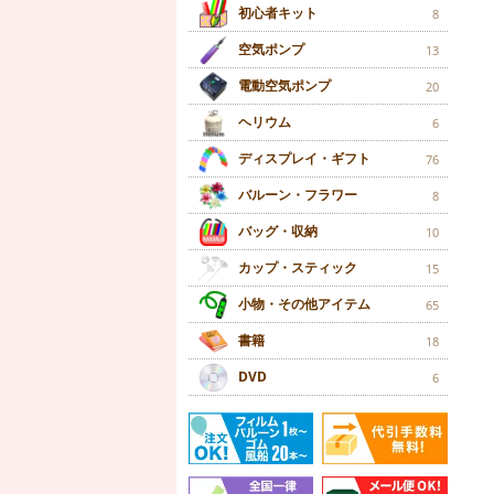
初心者キット
8
空気ポンプ
13
電動空気ポンプ
20
ヘリウム
6
ディスプレイ・ギフト
76
バルーン・フラワー
8
バッグ・収納
10
カップ・スティック
15
小物・その他アイテム
65
書籍
18
DVD
6