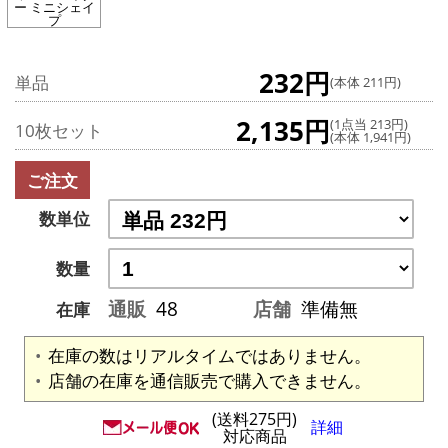
ー ミニシェイ
プ
232円
単品
(本体 211円)
2,135円
(1点当 213円)
10枚セット
(本体 1,941円)
ご注文
数単位
数量
通販
48
店舗
準備無
在庫
在庫の数はリアルタイムではありません。
店舗の在庫を通信販売で購入できません。
(送料275円)
詳細
対応商品