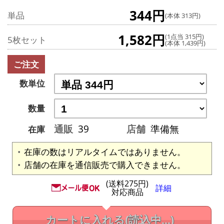
344円
単品
(本体 313円)
1,582円
(1点当 315円)
5枚セット
(本体 1,439円)
ご注文
数単位
数量
通販
39
店舗
準備無
在庫
在庫の数はリアルタイムではありません。
店舗の在庫を通信販売で購入できません。
(送料275円)
詳細
対応商品
カートに入れる
(読込中...)