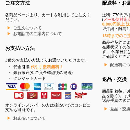
ご注文方法
配送料・お
各商品ページより、カートを利用してご注文く
送料: 770円
ださい。
(
メール便対応商
8,800円以上 
ご注文について
※沖縄・離島1,3
お電話でのご案内について
15時までのご
商品や契約に
在庫状況その
お支払い方法
す。 休業日に
ご確認くださ
3種のお支払い方法よりお選びいただけます。
配送料に
代金引換
代引手数料無料！
銀行振込(※ご入金確認後の発送)
クレジットカード
返品・交換
商品到着後、8
品を除く)。 
返品手続の後
オンラインメンバーの方は後払いでのコンビニ
返品・交
支払も可能です。
お支払いについて