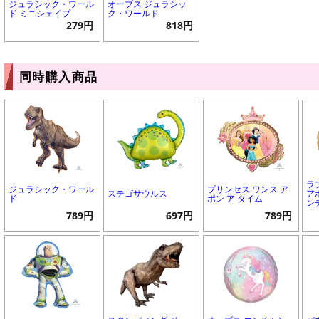
ジュラシック・ワール
オーブス ジュラシッ
ド ミニシェイプ
ク・ワールド
279円
818円
同時購入商品
ラ
ジュラシック・ワール
プリンセス ワンス ア
ステゴサウルス
ア
ド
ポン ア タイム
ン
789円
697円
789円