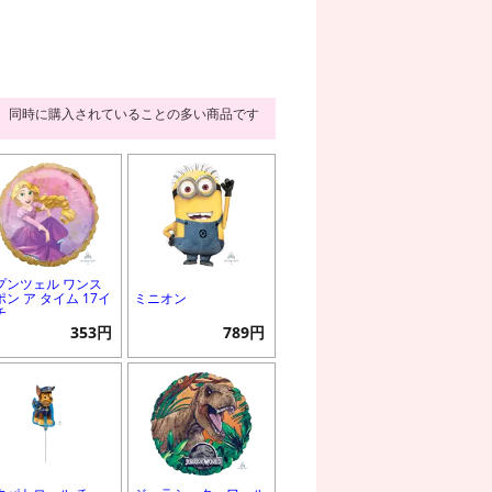
同時に購入されていることの多い商品です
プンツェル ワンス
ポン ア タイム 17イ
ミニオン
チ
353円
789円