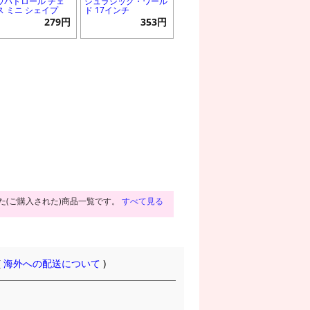
ウパトロール チェ
ジュラシック・ワール
ス ミニ シェイプ
ド 17インチ
279円
353円
た(ご購入された)商品一覧です。
すべて見る
(
海外への配送について
)