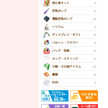
初心者キット
8
空気ポンプ
13
電動空気ポンプ
20
ヘリウム
6
ディスプレイ・ギフト
76
バルーン・フラワー
8
バッグ・収納
10
カップ・スティック
15
小物・その他アイテム
65
書籍
18
DVD
6