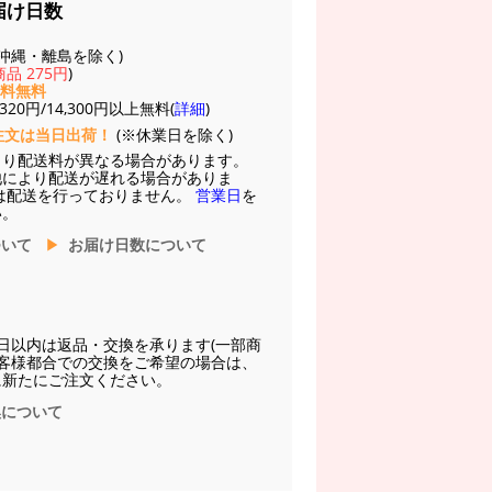
届け日数
(※沖縄・離島を除く)
品 275円
)
送料無料
20円/14,300円以上無料(
詳細
)
注文は当日出荷！
(※休業日を除く)
より配送料が異なる場合があります。
他により配送が遅れる場合がありま
は配送を行っておりません。
営業日
を
い。
ついて
お届け日数について
日以内は返品・交換を承ります(一部商
お客様都合での交換をご希望の場合は、
に新たにご注文ください。
換について