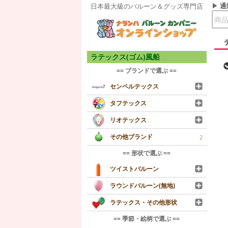
通
日本最大級のバルーン＆グッズ専門店
ラテックス(ゴム)風船
== ブランドで選ぶ ==
センペルテックス
タフテックス
リオテックス
その他ブランド
2
== 形状で選ぶ ==
ツイストバルーン
ラウンドバルーン(無地)
ラテックス・その他形状
== 季節・絵柄で選ぶ ==