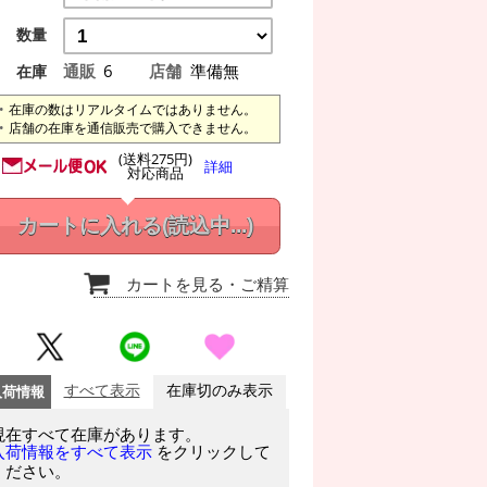
数量
通販
6
店舗
準備無
在庫
在庫の数はリアルタイムではありません。
店舗の在庫を通信販売で購入できません。
(送料275円)
詳細
対応商品
カートに入れる
(読込中...)
カートを見る
・ご精算
入荷情報
すべて表示
在庫切のみ表示
現在すべて在庫があります。
をクリックして
入荷情報をすべて表示
ください。