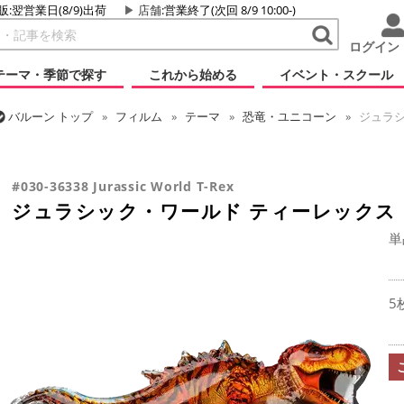
販:翌営業日(8/9)出荷
店舗
:営業終了(次回 8/9 10:00-)
ログイン
テーマ・季節で探す
これから始める
イベント・スクール
バルーン
トップ
フィルム
テーマ
恐竜・ユニコーン
ジュラシ
バルーン
トップ
フィルム
キャラクター
その他海外キャラクタ
#030-36338 Jurassic World T-Rex
ジュラシック・ワールド ティーレックス
単
5