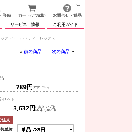
・登録
カート(ご精算)
お問合せ・返品
サービス・情報
ご利用ガイド
ック・ワールド ティーレックス
ー
ジュラシック・ワールド ティーレックス
前の商品
次の商品
品
789円
(本体 718円)
枚セット
3,632円
(1点当 726円)
(本体 3,302円)
ご注文
数単位