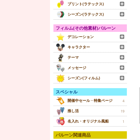
プリント(ラテックス)
シーズン(ラテックス)
フィルム(その他素材)バルーン
デコレーション
キャラクター
テーマ
メッセージ
シーズン(フィルム)
スペシャル
開催中セール・特集ページ
4
推し活
19
名入れ・オリジナル風船
1
バルーン関連商品