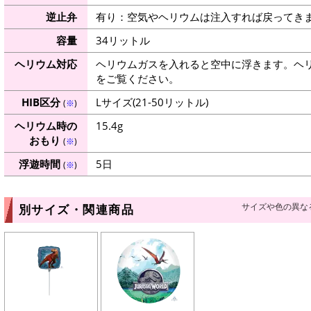
逆止弁
有り：空気やヘリウムは注入すれば戻ってき
容量
34リットル
ヘリウム対応
ヘリウムガスを入れると空中に浮きます。ヘ
をご覧ください。
HIB区分
Lサイズ(21-50リットル)
(
※
)
ヘリウム時の
15.4g
おもり
(
※
)
浮遊時間
5日
(
※
)
サイズや色の異な
別サイズ・関連商品