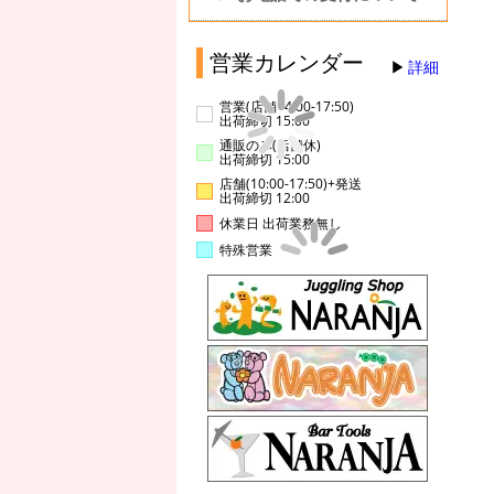
営業カレンダー
詳細
営業(店舗14:00-17:50)
出荷締切 15:00
通販のみ(店舗休)
出荷締切 15:00
店舗(10:00-17:50)+発送
出荷締切 12:00
休業日 出荷業務無し
特殊営業