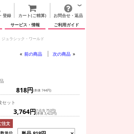
・登録
カート(ご精算)
お問合せ・返品
サービス・情報
ご利用ガイド
 ジュラシック・ワールド
ールド
ー
オーブス ジュラシック・ワールド
前の商品
次の商品
品
818円
(本体 744円)
枚セット
3,764円
(1点当 752円)
(本体 3,422円)
ご注文
数単位