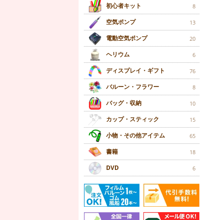
初心者キット
8
空気ポンプ
13
電動空気ポンプ
20
ヘリウム
6
ディスプレイ・ギフト
76
バルーン・フラワー
8
バッグ・収納
10
カップ・スティック
15
小物・その他アイテム
65
書籍
18
DVD
6