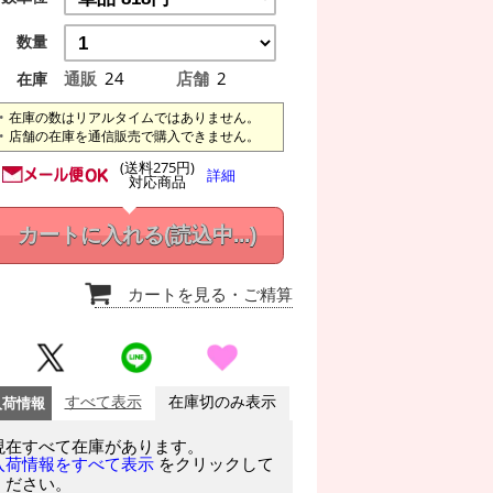
数量
通販
24
店舗
2
在庫
在庫の数はリアルタイムではありません。
店舗の在庫を通信販売で購入できません。
(送料275円)
詳細
対応商品
カートに入れる
(読込中...)
カートを見る
・ご精算
入荷情報
すべて表示
在庫切のみ表示
現在すべて在庫があります。
をクリックして
入荷情報をすべて表示
ください。