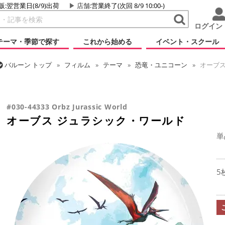
販:翌営業日(8/9)出荷
店舗
:営業終了(次回 8/9 10:00-)
ログイン
テーマ・季節で探す
これから始める
イベント・スクール
バルーン
トップ
フィルム
テーマ
恐竜・ユニコーン
オーブス
バルーン
トップ
フィルム
オーブス
オーブス ジュラシック・ワ
バルーン
トップ
フィルム
キャラクター
その他海外キャラクタ
#030-44333 Orbz Jurassic World
オーブス ジュラシック・ワールド
単
5