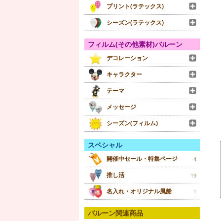
プリント(ラテックス)
シーズン(ラテックス)
フィルム(その他素材)バルーン
デコレーション
キャラクター
テーマ
メッセージ
シーズン(フィルム)
スペシャル
開催中セール・特集ページ
4
推し活
19
名入れ・オリジナル風船
1
バルーン関連商品