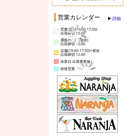
営業カレンダー
詳細
営業(店舗14:00-17:50)
出荷締切 15:00
通販のみ(店舗休)
出荷締切 15:00
店舗(10:00-17:50)+発送
出荷締切 12:00
休業日 出荷業務無し
特殊営業