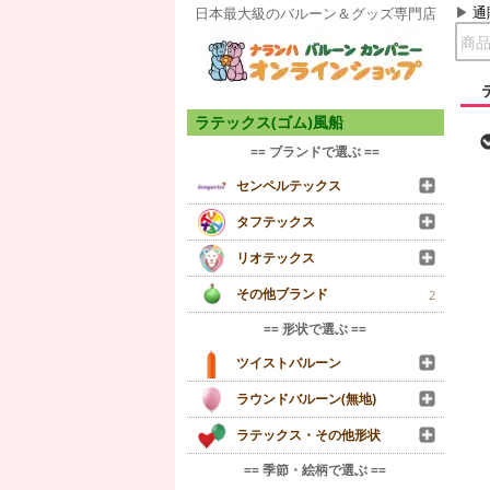
通
日本最大級のバルーン＆グッズ専門店
ラテックス(ゴム)風船
== ブランドで選ぶ ==
センペルテックス
タフテックス
リオテックス
その他ブランド
2
== 形状で選ぶ ==
ツイストバルーン
ラウンドバルーン(無地)
ラテックス・その他形状
== 季節・絵柄で選ぶ ==