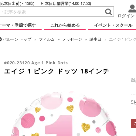
販:本日出荷(～15時)
本日店舗営業(14:00-17:50)
ログイン
テーマ・季節で探す
これから始める
イベント・スクール
バルーン
トップ
フィルム
メッセージ
誕生日
エイジ 1 ピンク
バルーン
トップ
フィルム
デコレーション
文字・数字
エイジ 
#020-23120 Age 1 Pink Dots
エイジ 1 ピンク ドッツ 18インチ
単
5