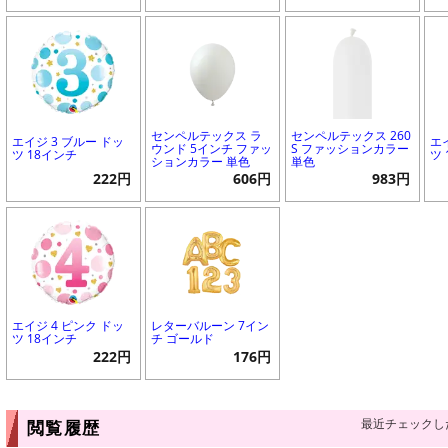
センペルテックス ラ
センペルテックス 260
エイジ 3 ブルー ドッ
エ
ウンド 5インチ ファッ
S ファッションカラー
ツ 18インチ
ツ
ションカラー 単色
単色
222円
606円
983円
エイジ 4 ピンク ドッ
レターバルーン 7イン
ツ 18インチ
チ ゴールド
222円
176円
最近チェックし
閲覧履歴