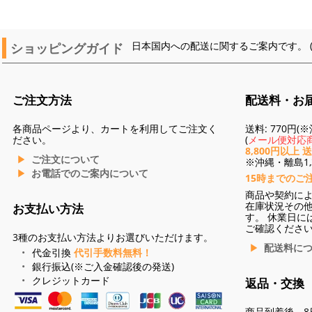
ショッピングガイド
日本国内への配送に関するご案内です。 
ご注文方法
配送料・お
各商品ページより、カートを利用してご注文く
送料: 770円
ださい。
(
メール便対応商
8,800円以上 
ご注文について
※沖縄・離島1,3
お電話でのご案内について
15時までのご
商品や契約に
在庫状況その
お支払い方法
す。 休業日に
ご確認くださ
3種のお支払い方法よりお選びいただけます。
配送料に
代金引換
代引手数料無料！
銀行振込(※ご入金確認後の発送)
クレジットカード
返品・交換
商品到着後、8