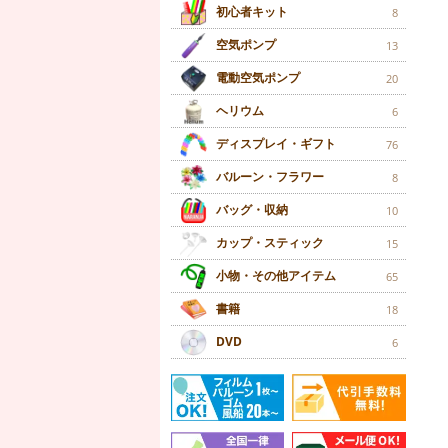
初心者キット
8
空気ポンプ
13
電動空気ポンプ
20
ヘリウム
6
ディスプレイ・ギフト
76
バルーン・フラワー
8
バッグ・収納
10
カップ・スティック
15
小物・その他アイテム
65
書籍
18
DVD
6