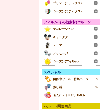
プリント(ラテックス)
シーズン(ラテックス)
フィルム(その他素材)バルーン
デコレーション
キャラクター
テーマ
メッセージ
シーズン(フィルム)
スペシャル
開催中セール・特集ページ
5
推し活
19
名入れ・オリジナル風船
1
バルーン関連商品