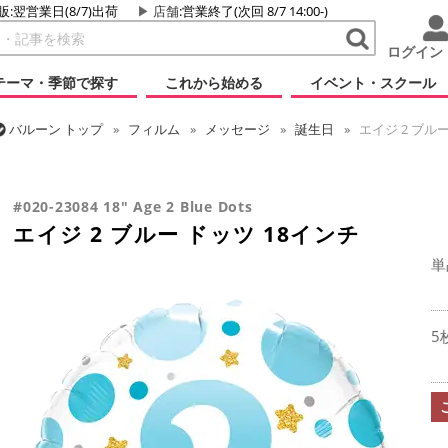
販:翌営業日(8/7)出荷
店舗
:営業終了(次回 8/7 14:00-)
ログイン
テーマ・季節で探す
これから始める
イベント・スクール
バルーン
トップ
フィルム
メッセージ
誕生日
エイジ 2 ブルー
バルーン
トップ
フィルム
デコレーション
文字・数字
エイジ 
#020-23084 18" Age 2 Blue Dots
エイジ 2 ブルー ドッツ 18インチ
単
5