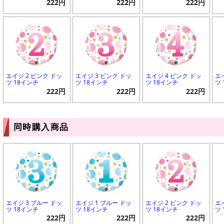
222円
222円
222円
エイジ 2 ピンク ドッ
エイジ 3 ピンク ドッ
エイジ 4 ピンク ドッ
エ
ツ 18インチ
ツ 18インチ
ツ 18インチ
ツ
222円
222円
222円
同時購入商品
エイジ 3 ブルー ドッ
エイジ 1 ブルー ドッ
エイジ 2 ピンク ドッ
エ
ツ 18インチ
ツ 18インチ
ツ 18インチ
ツ
222円
222円
222円