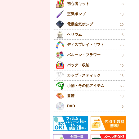
初心者キット
8
空気ポンプ
13
電動空気ポンプ
20
ヘリウム
6
ディスプレイ・ギフト
76
バルーン・フラワー
8
バッグ・収納
10
カップ・スティック
15
小物・その他アイテム
65
書籍
18
DVD
6