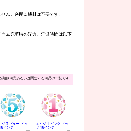
ません。密閉に機材は不要です。
リウム充填時の浮力、浮遊時間は以下
る類似商品あるいは関連する商品の一覧です
イジ 5 ブルー ドッ
エイジ 1 ピンク ドッ
 18インチ
ツ 18インチ