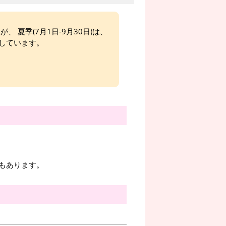
、 夏季(7月1日-9月30日)は、
しています。
もあります。