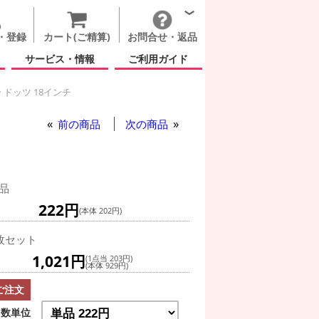
・登録
カート(ご精算)
お問合せ・返品
サービス・情報
ご利用ガイド
 ドッツ 18インチ
2 ブルー ドッツ 18インチ
前の商品
次の商品
品
222円
(本体 202円)
枚セット
1,021円
(1点当 203円)
(本体 929円)
ご注文
数単位