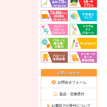
お問い合わせ
お問合せフォーム
返品・交換受付
▶
お電話での受付について