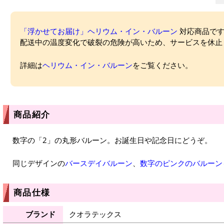
「浮かせてお届け」ヘリウム・イン・バルーン
対応商品ですが
配送中の温度変化で破裂の危険が高いため、サービスを休止
詳細は
ヘリウム・イン・バルーン
をご覧ください。
商品紹介
数字の「2」の丸形バルーン。お誕生日や記念日にどうぞ。
同じデザインの
バースデイバルーン
、
数字のピンクのバルーン
商品仕様
ブランド
クオラテックス