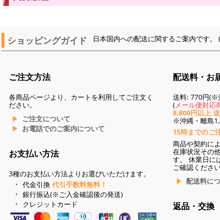
ショッピングガイド
日本国内への配送に関するご案内です。 
ご注文方法
配送料・お
各商品ページより、カートを利用してご注文く
送料: 770円
ださい。
(
メール便対応商
8,800円以上 
ご注文について
※沖縄・離島1,3
お電話でのご案内について
15時までのご
商品や契約に
在庫状況その
お支払い方法
す。 休業日に
ご確認くださ
3種のお支払い方法よりお選びいただけます。
配送料に
代金引換
代引手数料無料！
銀行振込(※ご入金確認後の発送)
クレジットカード
返品・交換