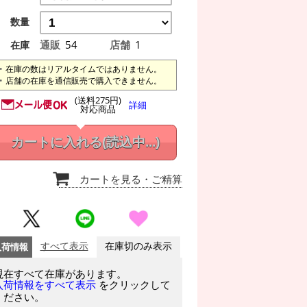
数量
通販
54
店舗
1
在庫
在庫の数はリアルタイムではありません。
店舗の在庫を通信販売で購入できません。
(送料275円)
詳細
対応商品
カートに入れる
(読込中...)
カートを見る
・ご精算
入荷情報
すべて表示
在庫切のみ表示
現在すべて在庫があります。
をクリックして
入荷情報をすべて表示
ください。