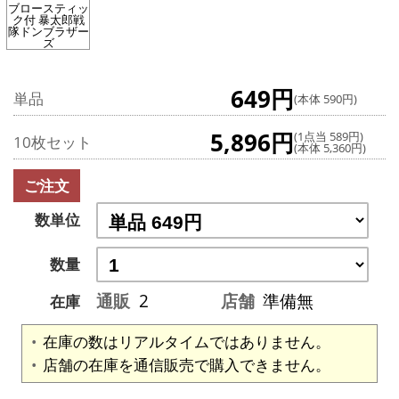
ブロースティッ
ク付 暴太郎戦
隊ドンブラザー
ズ
649円
単品
(本体 590円)
5,896円
(1点当 589円)
10枚セット
(本体 5,360円)
ご注文
数単位
数量
通販
2
店舗
準備無
在庫
在庫の数はリアルタイムではありません。
店舗の在庫を通信販売で購入できません。