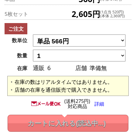
2,605円
(1点当 520円)
5枚セット
(本体 2,369円)
ご注文
数単位
数量
通販
6
店舗
準備無
在庫
在庫の数はリアルタイムではありません。
店舗の在庫を通信販売で購入できません。
(送料275円)
詳細
対応商品
カートに入れる
(読込中...)