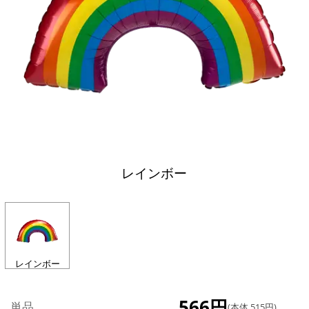
レインボー
レインボー
566円
単品
(本体 515円)