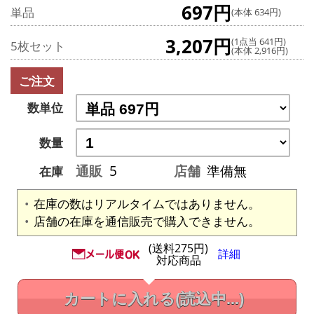
697円
単品
(本体 634円)
3,207円
(1点当 641円)
5枚セット
(本体 2,916円)
ご注文
数単位
数量
通販
5
店舗
準備無
在庫
在庫の数はリアルタイムではありません。
店舗の在庫を通信販売で購入できません。
(送料275円)
詳細
対応商品
カートに入れる
(読込中...)