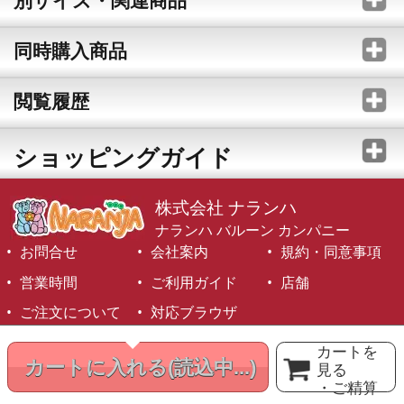
別サイズ・関連商品
同時購入商品
閲覧履歴
ショッピングガイド
株式会社 ナランハ
ナランハ バルーン カンパニー
お問合せ
会社案内
規約・同意事項
営業時間
ご利用ガイド
店舗
ご注文について
対応ブラウザ
©1999-2026 NARANJA Inc. All Rights Reserved.
カートを
カートに入れる
(読込中...)
見る
・ご精算