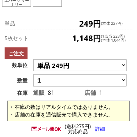
エバー グリー
ナリー
249円
単品
(本体 227円)
1,148円
(1点当 228円)
5枚セット
(本体 1,044円)
ご注文
数単位
数量
通販
81
店舗
1
在庫
在庫の数はリアルタイムではありません。
店舗の在庫を通信販売で購入できません。
(送料275円)
詳細
対応商品