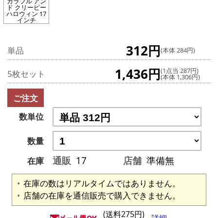
カラフル アン
ド クリーピー
ハロウィン 17
インチ
312円
単品
(本体 284円)
1,436円
(1点当 287円)
5枚セット
(本体 1,306円)
ご注文
数単位
数量
通販
17
店舗
準備無
在庫
在庫の数はリアルタイムではありません。
店舗の在庫を通信販売で購入できません。
(送料275円)