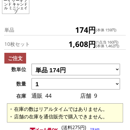
ーイ ケーキ ア
ンド キャンド
ル ミニシェイ
プ
174円
単品
(本体 159円)
1,608円
(1点当 160円)
10枚セット
(本体 1,462円)
ご注文
数単位
数量
通販
44
店舗
9
在庫
在庫の数はリアルタイムではありません。
店舗の在庫を通信販売で購入できません。
(送料275円)
詳細