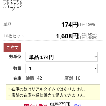
ール ケーキ ア
ンド キャンド
ル ミニシェイ
プ
174円
単品
(本体 159円)
1,608円
(1点当 160円)
10枚セット
(本体 1,462円)
ご注文
数単位
数量
通販
42
店舗
10
在庫
在庫の数はリアルタイムではありません。
店舗の在庫を通信販売で購入できません。
(送料275円)
詳細