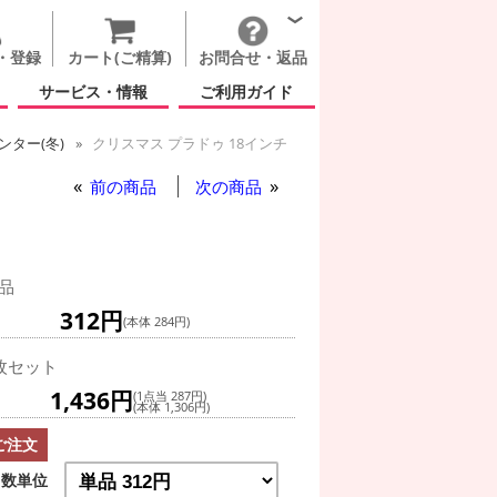
・登録
カート(ご精算)
お問合せ・返品
サービス・情報
ご利用ガイド
ター(冬)
クリスマス プラドゥ 18インチ
前の商品
次の商品
品
312円
(本体 284円)
枚セット
1,436円
(1点当 287円)
(本体 1,306円)
ご注文
数単位