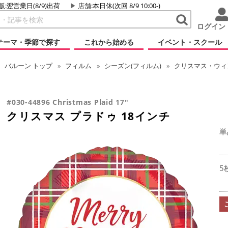
販:翌営業日(8/9)出荷
店舗
:本日休(次回 8/9 10:00-)
ログイン
テーマ・季節で探す
これから始める
イベント・スクール
バルーン
トップ
フィルム
シーズン(フィルム)
クリスマス・ウィン
#030-44896 Christmas Plaid 17"
クリスマス プラドゥ 18インチ
単
5