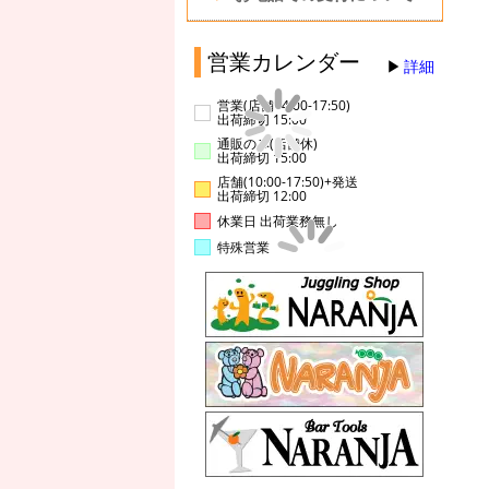
営業カレンダー
詳細
営業(店舗14:00-17:50)
出荷締切 15:00
通販のみ(店舗休)
出荷締切 15:00
店舗(10:00-17:50)+発送
出荷締切 12:00
休業日 出荷業務無し
特殊営業