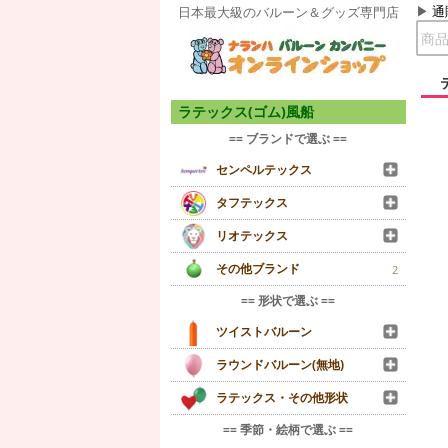
通
日本最大級のバルーン＆グッズ専門店
ラテックス(ゴム)風船
== ブランドで選ぶ ==
センペルテックス
タフテックス
リオテックス
その他ブランド
2
== 形状で選ぶ ==
ツイストバルーン
ラウンドバルーン(無地)
ラテックス・その他形状
== 季節・絵柄で選ぶ ==