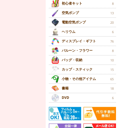
初心者キット
8
空気ポンプ
13
電動空気ポンプ
20
ヘリウム
6
ディスプレイ・ギフト
76
バルーン・フラワー
8
バッグ・収納
10
カップ・スティック
15
小物・その他アイテム
65
書籍
18
DVD
6