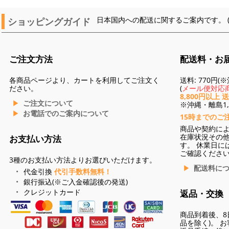
ショッピングガイド
日本国内への配送に関するご案内です。 
ご注文方法
配送料・お
各商品ページより、カートを利用してご注文く
送料: 770円
ださい。
(
メール便対応商
8,800円以上 
ご注文について
※沖縄・離島1,3
お電話でのご案内について
15時までのご
商品や契約に
在庫状況その
お支払い方法
す。 休業日に
ご確認くださ
3種のお支払い方法よりお選びいただけます。
配送料に
代金引換
代引手数料無料！
銀行振込(※ご入金確認後の発送)
クレジットカード
返品・交換
商品到着後、8
品を除く)。 