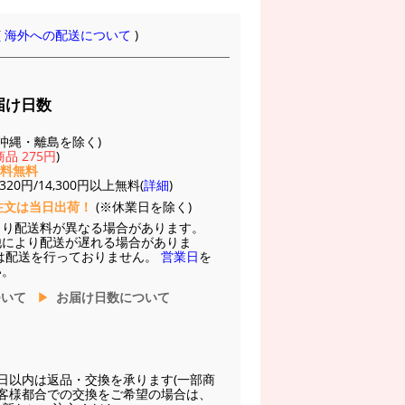
(
海外への配送について
)
届け日数
(※沖縄・離島を除く)
品 275円
)
送料無料
20円/14,300円以上無料(
詳細
)
注文は当日出荷！
(※休業日を除く)
より配送料が異なる場合があります。
他により配送が遅れる場合がありま
は配送を行っておりません。
営業日
を
い。
ついて
お届け日数について
日以内は返品・交換を承ります(一部商
お客様都合での交換をご希望の場合は、