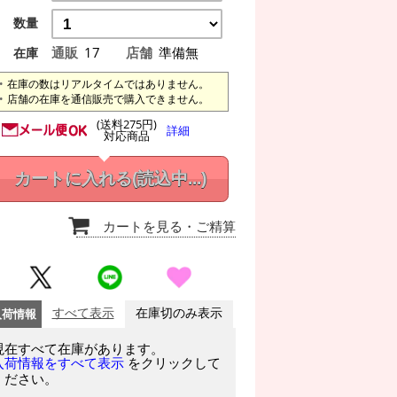
数量
通販
17
店舗
準備無
在庫
在庫の数はリアルタイムではありません。
店舗の在庫を通信販売で購入できません。
(送料275円)
詳細
対応商品
カートに入れる
(読込中...)
カートを見る
・ご精算
入荷情報
すべて表示
在庫切のみ表示
現在すべて在庫があります。
をクリックして
入荷情報をすべて表示
ください。