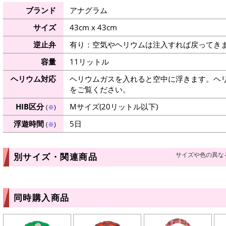
ブランド
アナグラム
サイズ
43cm x 43cm
逆止弁
有り：空気やヘリウムは注入すれば戻ってき
容量
11リットル
ヘリウム対応
ヘリウムガスを入れると空中に浮きます。ヘ
をご覧ください。
HIB区分
Mサイズ(20リットル以下)
(
※
)
浮遊時間
5日
(
※
)
サイズや色の異な
別サイズ・関連商品
同時購入商品