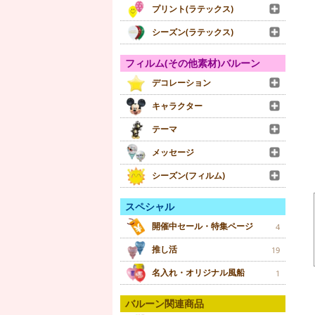
プリント(ラテックス)
シーズン(ラテックス)
フィルム(その他素材)バルーン
デコレーション
キャラクター
テーマ
メッセージ
シーズン(フィルム)
スペシャル
開催中セール・特集ページ
4
推し活
19
名入れ・オリジナル風船
1
バルーン関連商品