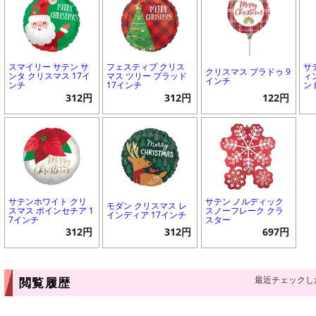
スマイリー サテン サ
フェスティブ クリス
サ
クリスマス プラドゥ 9
ンタ クリスマス 17イ
マス ツリー プラッド
ィ
インチ
ンチ
17インチ
ン
312円
312円
122円
サテンホワイト クリ
サテン ノルディック
モダン クリスマス レ
スマス ポインセチア 1
スノーフレーク クラ
インディア 17インチ
7インチ
スター
312円
312円
697円
最近チェックし
閲覧履歴