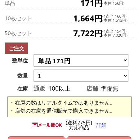
171円
単品
(本体 156円)
1,664円
(1点当 166円)
10枚セット
(本体 1,513円)
7,722円
(1点当 154円)
50枚セット
(本体 7,020円)
ご注文
数単位
数量
通販
100以上
店舗
準備無
在庫
在庫の数はリアルタイムではありません。
店舗の在庫を通信販売で購入できません。
(送料275円)
詳細
対応商品