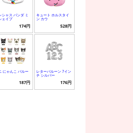
レシャス パンダ ミ
キュート ホルスタイ
シェイプ
ン カウ
174円
528円
ニ にゃんこ バルー
レターバルーン 7イン
チ シルバー
187円
176円