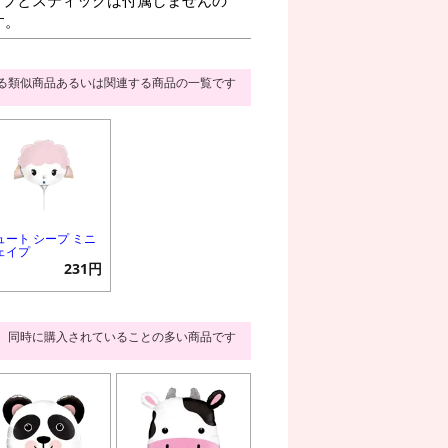
す。
る類似商品あるいは関連する商品の一覧です
ュート シープ ミニ
ェイプ
231円
同時に購入されていることの多い商品です