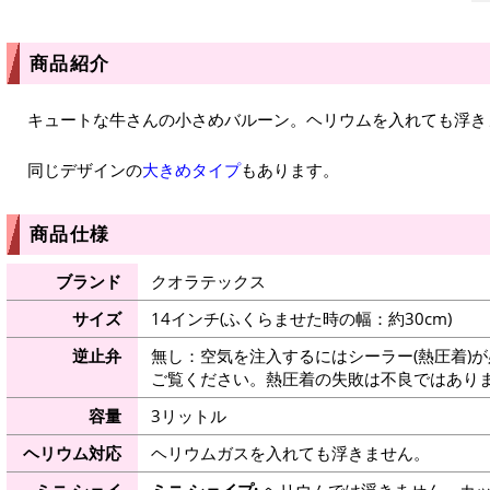
商品紹介
キュートな牛さんの小さめバルーン。ヘリウムを入れても浮き
同じデザインの
大きめタイプ
もあります。
商品仕様
ブランド
クオラテックス
サイズ
14インチ(ふくらませた時の幅：約30cm)
逆止弁
無し：空気を注入するにはシーラー(熱圧着)
ご覧ください。熱圧着の失敗は不良ではありま
容量
3リットル
ヘリウム対応
ヘリウムガスを入れても浮きません。
ミニ シェイ
ミニ シェイプ:
ヘリウムでは浮きません。カッ