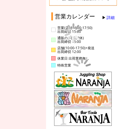
営業カレンダー
詳細
営業(店舗14:00-17:50)
出荷締切 15:00
通販のみ(店舗休)
出荷締切 15:00
店舗(10:00-17:50)+発送
出荷締切 12:00
休業日 出荷業務無し
特殊営業