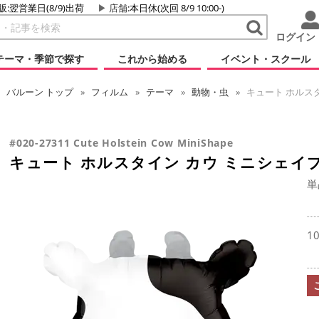
販:翌営業日(8/9)出荷
店舗
:本日休(次回 8/9 10:00-)
ログイン
テーマ・季節で探す
これから始める
イベント・スクール
バルーン
トップ
フィルム
テーマ
動物・虫
キュート ホルスタ
#020-27311 Cute Holstein Cow MiniShape
キュート ホルスタイン カウ ミニシェイ
単
1