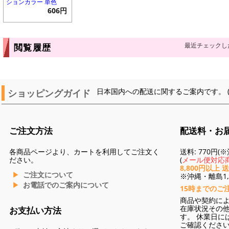
ションカラー 単色
606円
最近チェックし
閲覧履歴
ショッピングガイド
日本国内への配送に関するご案内です。 
ご注文方法
配送料・お
各商品ページより、カートを利用してご注文く
送料: 770円
ださい。
(
メール便対応商
8,800円以上 
ご注文について
※沖縄・離島1,3
お電話でのご案内について
15時までのご
商品や契約に
在庫状況その
お支払い方法
す。 休業日に
ご確認くださ