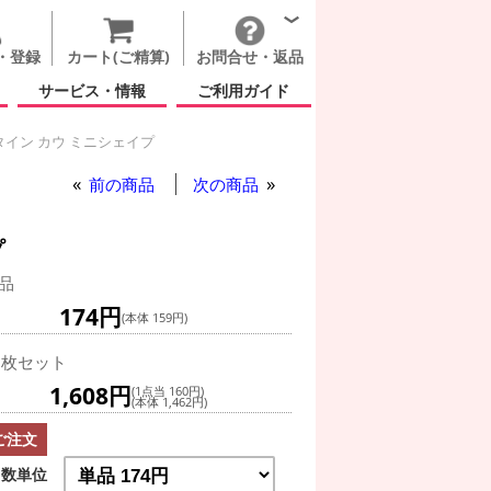
・登録
カート(ご精算)
お問合せ・返品
サービス・情報
ご利用ガイド
イン カウ ミニシェイプ
前の商品
次の商品
プ
品
174円
(本体 159円)
0枚セット
1,608円
(1点当 160円)
(本体 1,462円)
ご注文
数単位