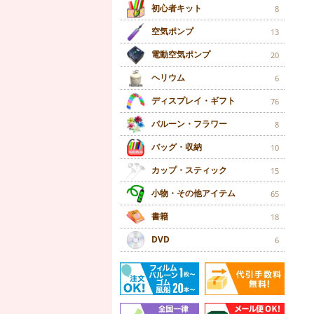
初心者キット
8
空気ポンプ
13
電動空気ポンプ
20
ヘリウム
6
ディスプレイ・ギフト
76
バルーン・フラワー
8
バッグ・収納
10
カップ・スティック
15
小物・その他アイテム
65
書籍
18
DVD
6