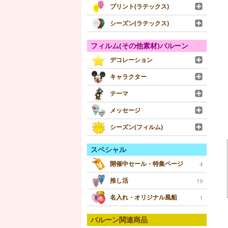
プリント(ラテックス)
シーズン(ラテックス)
フィルム(その他素材)バルーン
デコレーション
キャラクター
テーマ
メッセージ
シーズン(フィルム)
スペシャル
開催中セール・特集ページ
4
推し活
19
名入れ・オリジナル風船
1
バルーン関連商品