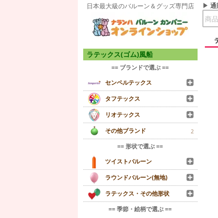
通
日本最大級のバルーン＆グッズ専門店
ラテックス(ゴム)風船
== ブランドで選ぶ ==
センペルテックス
タフテックス
リオテックス
その他ブランド
2
== 形状で選ぶ ==
ツイストバルーン
ラウンドバルーン(無地)
ラテックス・その他形状
== 季節・絵柄で選ぶ ==