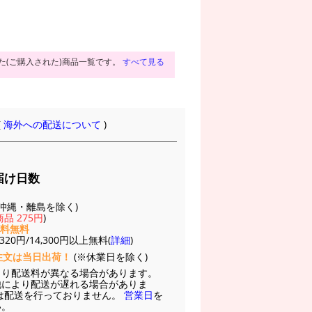
た(ご購入された)商品一覧です。
すべて見る
(
海外への配送について
)
届け日数
(※沖縄・離島を除く)
品 275円
)
送料無料
20円/14,300円以上無料(
詳細
)
注文は当日出荷！
(※休業日を除く)
より配送料が異なる場合があります。
他により配送が遅れる場合がありま
は配送を行っておりません。
営業日
を
い。