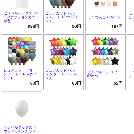
センペルテックス 260
ピュアカット バルー
プ
S ファッションカラー
ン ハート 18cm (7イ
ミニ わんこ バルーン
ニ
単色
ンチ)
983円
90円
187円
ピュアカット バルー
ピュアカット バルー
プチ バルーン スター
ミ
ン ハート 13cm (5イ
ン スター 13cm (5イ
83mm
ン
ンチ)
ンチ)
83円
83円
55円
センペルテックス ラ
ウンド 5インチ ファッ