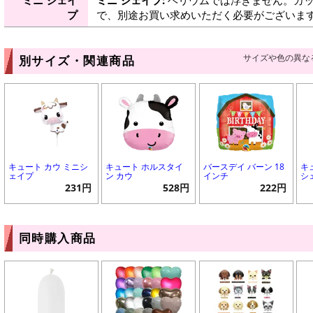
プ
で、別途お買い求めいただく必要がございま
サイズや色の異な
別サイズ・関連商品
キュート カウ ミニシ
キュート ホルスタイ
バースデイ バーン 18
キ
ェイプ
ン カウ
インチ
シ
231円
528円
222円
同時購入商品