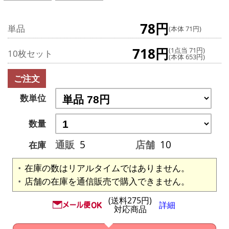
78円
単品
(本体 71円)
718円
(1点当 71円)
10枚セット
(本体 653円)
ご注文
数単位
数量
通販
5
店舗
10
在庫
在庫の数はリアルタイムではありません。
店舗の在庫を通信販売で購入できません。
(送料275円)
詳細
対応商品