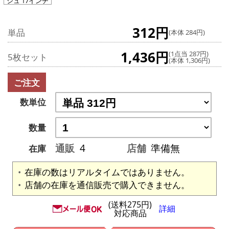
シュ 17インチ
312円
単品
(本体 284円)
1,436円
(1点当 287円)
5枚セット
(本体 1,306円)
ご注文
数単位
数量
通販
4
店舗
準備無
在庫
在庫の数はリアルタイムではありません。
店舗の在庫を通信販売で購入できません。
(送料275円)
詳細
対応商品