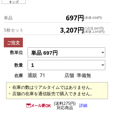
キンズ
697円
単品
(本体 634円)
3,207円
(1点当 641円)
5枚セット
(本体 2,916円)
ご注文
数単位
数量
通販
71
店舗
準備無
在庫
在庫の数はリアルタイムではありません。
店舗の在庫を通信販売で購入できません。
(送料275円)
詳細
対応商品