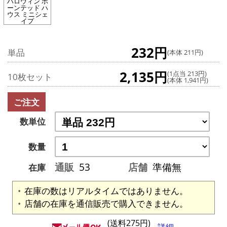
ハロウィン ホ
ーンテッド ハ
ウス ミニシェ
イプ
232円
単品
(本体 211円)
2,135円
(1点当 213円)
10枚セット
(本体 1,941円)
ご注文
数単位
数量
通販
53
店舗
準備無
在庫
在庫の数はリアルタイムではありません。
店舗の在庫を通信販売で購入できません。
(送料275円)