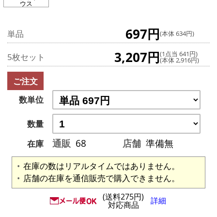
ウス
697円
単品
(本体 634円)
3,207円
(1点当 641円)
5枚セット
(本体 2,916円)
ご注文
数単位
数量
通販
68
店舗
準備無
在庫
在庫の数はリアルタイムではありません。
店舗の在庫を通信販売で購入できません。
(送料275円)
詳細
対応商品