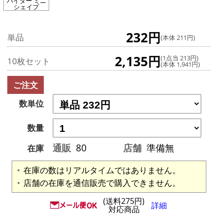
パイダー ミニ
シェイプ
232円
単品
(本体 211円)
2,135円
(1点当 213円)
10枚セット
(本体 1,941円)
ご注文
数単位
数量
通販
80
店舗
準備無
在庫
在庫の数はリアルタイムではありません。
店舗の在庫を通信販売で購入できません。
(送料275円)
詳細
対応商品