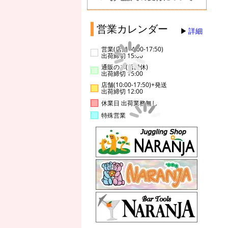
営業カレンダー
詳細
営業(店舗14:00-17:50)
出荷締切 15:00
通販のみ(店舗休)
出荷締切 15:00
店舗(10:00-17:50)+発送
出荷締切 12:00
休業日 出荷業務無し
特殊営業