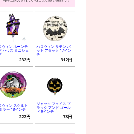
同時に購入されていることの多い商品です
ロウィン ホーンテ
ハロウィン サテン バ
ド ハウス ミニシェ
ット アタック 17イン
プ
チ
232円
312円
ジャック フェイス ブ
ロウィン スケルト
ラック アンド ゴール
 ミラー 18インチ
ド 9インチ
222円
78円