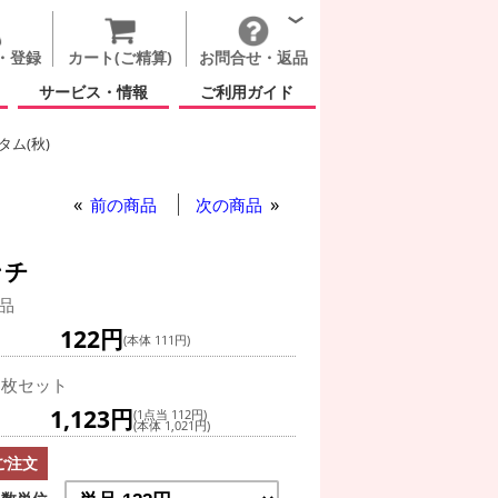
・登録
カート(ご精算)
お問合せ・返品
サービス・情報
ご利用ガイド
ム(秋)
前の商品
次の商品
ンチ
品
122円
(本体 111円)
0枚セット
1,123円
(1点当 112円)
(本体 1,021円)
ご注文