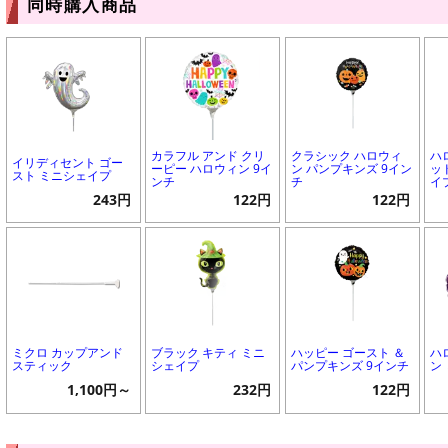
同時購入商品
カラフル アンド クリ
クラシック ハロウィ
ハ
イリディセント ゴー
ーピー ハロウィン 9イ
ン パンプキンズ 9イン
ッ
スト ミニシェイプ
ンチ
チ
イ
243円
122円
122円
ミクロ カップアンド
ブラック キティ ミニ
ハッピー ゴースト ＆
ハ
スティック
シェイプ
パンプキンズ 9インチ
ン
1,100円～
232円
122円