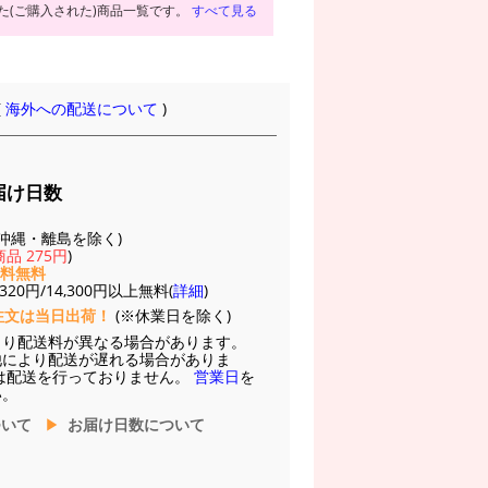
た(ご購入された)商品一覧です。
すべて見る
(
海外への配送について
)
届け日数
(※沖縄・離島を除く)
品 275円
)
送料無料
20円/14,300円以上無料(
詳細
)
注文は当日出荷！
(※休業日を除く)
より配送料が異なる場合があります。
他により配送が遅れる場合がありま
は配送を行っておりません。
営業日
を
い。
ついて
お届け日数について