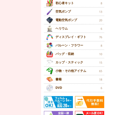
初心者キット
8
空気ポンプ
13
電動空気ポンプ
20
ヘリウム
6
ディスプレイ・ギフト
76
バルーン・フラワー
8
バッグ・収納
10
カップ・スティック
15
小物・その他アイテム
65
書籍
18
DVD
6