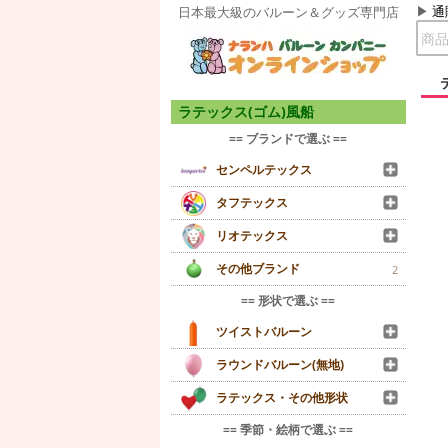
通
日本最大級のバルーン＆グッズ専門店
ラテックス(ゴム)風船
== ブランドで選ぶ ==
センペルテックス
タフテックス
リオテックス
その他ブランド
2
== 形状で選ぶ ==
ツイストバルーン
ラウンドバルーン(無地)
ラテックス・その他形状
== 季節・絵柄で選ぶ ==