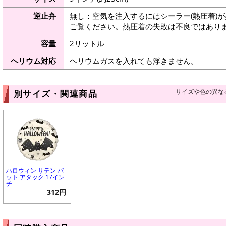
逆止弁
無し：空気を注入するにはシーラー(熱圧着)
ご覧ください。熱圧着の失敗は不良ではありま
容量
2リットル
ヘリウム対応
ヘリウムガスを入れても浮きません。
サイズや色の異な
別サイズ・関連商品
ハロウィン サテン バ
ット アタック 17イン
チ
312円