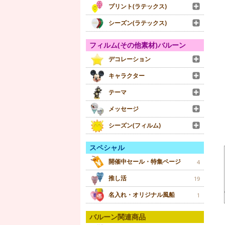
プリント(ラテックス)
シーズン(ラテックス)
フィルム(その他素材)バルーン
デコレーション
キャラクター
テーマ
メッセージ
シーズン(フィルム)
スペシャル
開催中セール・特集ページ
4
推し活
19
名入れ・オリジナル風船
1
バルーン関連商品