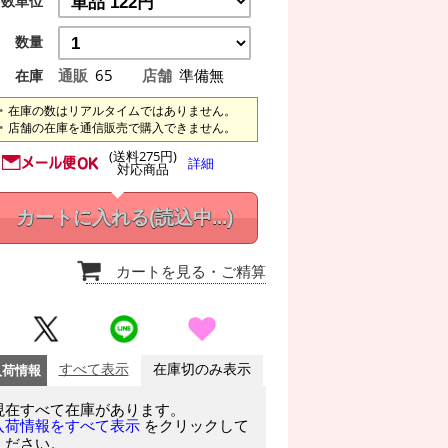
数単位
数量
通販
65
店舗
準備無
在庫
在庫の数はリアルタイムではありません。
店舗の在庫を通信販売で購入できません。
(送料275円)
詳細
対応商品
カートに入れる
(読込中...)
カートを見る
・ご精算
入荷情報
すべて表示
在庫切のみ表示
現在すべて在庫があります。
をクリックして
入荷情報をすべて表示
ください。