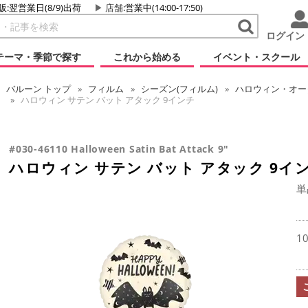
販:翌営業日(8/9)出荷
店舗
:営業中(14:00-17:50)
ログイン
テーマ・季節で探す
これから始める
イベント・スクール
バルーン
トップ
フィルム
シーズン(フィルム)
ハロウィン・オータ
ハロウィン サテン バット アタック 9インチ
#030-46110 Halloween Satin Bat Attack 9"
ハロウィン サテン バット アタック 9イ
単
1