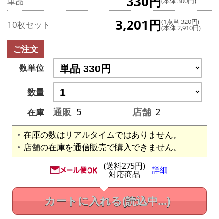
330円
単品
(本体 300円)
3,201円
(1点当 320円)
10枚セット
(本体 2,910円)
ご注文
数単位
数量
通販
5
店舗
2
在庫
在庫の数はリアルタイムではありません。
店舗の在庫を通信販売で購入できません。
(送料275円)
詳細
対応商品
カートに入れる
(読込中...)