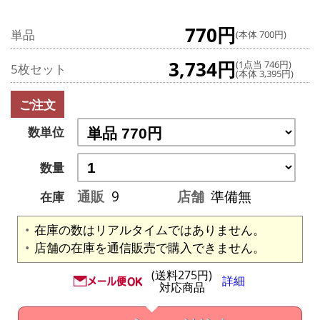
770円
単品
(本体 700円)
3,734円
(1点当 746円)
5枚セット
(本体 3,395円)
ご注文
数単位
数量
通販
9
店舗
準備無
在庫
在庫の数はリアルタイムではありません。
店舗の在庫を通信販売で購入できません。
(送料275円)
詳細
対応商品