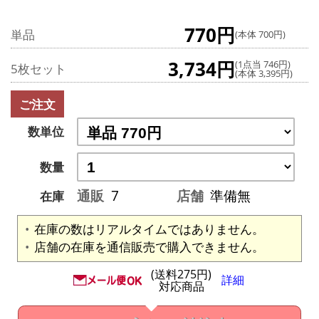
770円
単品
(本体 700円)
3,734円
(1点当 746円)
5枚セット
(本体 3,395円)
ご注文
数単位
数量
通販
7
店舗
準備無
在庫
在庫の数はリアルタイムではありません。
店舗の在庫を通信販売で購入できません。
(送料275円)
詳細
対応商品