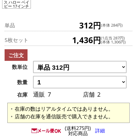
ス ハロー ベイ
ビー 17インチ
312円
単品
(本体 284円)
1,436円
(1点当 287円)
5枚セット
(本体 1,306円)
ご注文
数単位
数量
通販
7
店舗
2
在庫
在庫の数はリアルタイムではありません。
店舗の在庫を通信販売で購入できません。
(送料275円)
詳細
対応商品