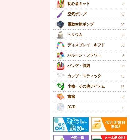
初心者キット
8
空気ポンプ
13
電動空気ポンプ
20
ヘリウム
6
ディスプレイ・ギフト
76
バルーン・フラワー
8
バッグ・収納
10
カップ・スティック
15
小物・その他アイテム
65
書籍
18
DVD
6