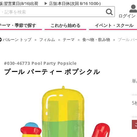
販:翌営業日(8/16)出荷
店舗
:本日休(次回 8/16 10:00-)
ログイン
テーマ・季節で探す
これから始める
イベント・スクール
バルーン
トップ
フィルム
テーマ
食べ物・飲み物
プール パ
バルーン
トップ
フィルム
シーズン(フィルム)
サマー(夏)
プー
#030-46773 Pool Party Popsicle
プール パーティー ポプシクル
単
5