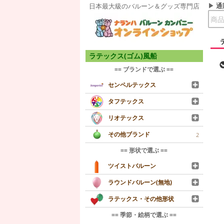
通
日本最大級のバルーン＆グッズ専門店
ラテックス(ゴム)風船
== ブランドで選ぶ ==
センペルテックス
タフテックス
リオテックス
その他ブランド
2
== 形状で選ぶ ==
ツイストバルーン
ラウンドバルーン(無地)
ラテックス・その他形状
== 季節・絵柄で選ぶ ==