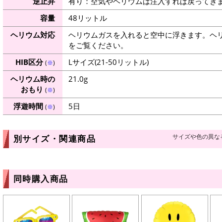
逆止弁
有り：空気やヘリウムは注入すれば戻ってき
容量
48リットル
ヘリウム対応
ヘリウムガスを入れると空中に浮きます。ヘ
をご覧ください。
HIB区分
Lサイズ(21-50リットル)
(
※
)
ヘリウム時の
21.0g
おもり
(
※
)
浮遊時間
5日
(
※
)
サイズや色の異な
別サイズ・関連商品
同時購入商品