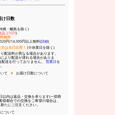
届け日数
(※沖縄・離島を除く)
品 275円
)
送料無料
20円/14,300円以上無料(
詳細
)
注文は当日出荷！
(※休業日を除く)
より配送料が異なる場合があります。
他により配送が遅れる場合がありま
は配送を行っておりません。
営業日
を
い。
ついて
お届け日数について
日以内は返品・交換を承ります(一部商
お客様都合での交換をご希望の場合は、
に新たにご注文ください。
換について