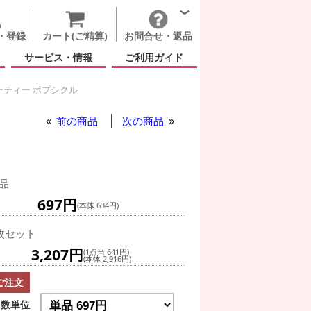
・登録
カート(ご精算)
お問合せ・返品
サービス・情報
ご利用ガイド
ーティー ポプシクル
ル パーティー ポプシクル
前の商品
次の商品
品
697円
(本体 634円)
枚セット
3,207円
(1点当 641円)
(本体 2,916円)
ご注文
数単位