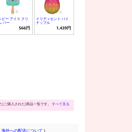
ッピー アイス クリ
イリディセント パイ
ム バー
ナップル
566円
1,439円
た(ご購入された)商品一覧です。
すべて見る
(
海外への配送について
)