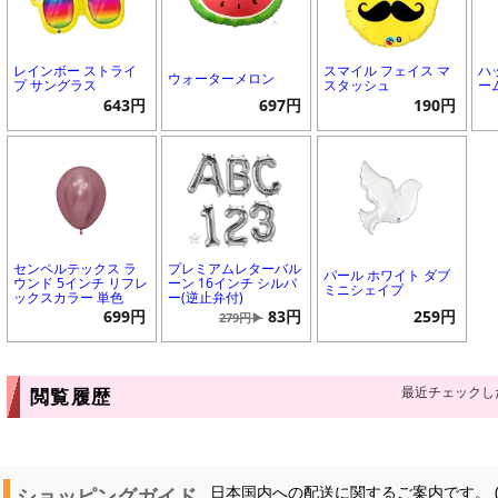
レインボー ストライ
スマイル フェイス マ
ハ
ウォーターメロン
プ サングラス
スタッシュ
ー
643円
697円
190円
センペルテックス ラ
プレミアムレターバル
パール ホワイト ダブ
ウンド 5インチ リフレ
ーン 16インチ シルバ
ミニシェイプ
ックスカラー 単色
ー(逆止弁付)
699円
83円
259円
279円▶
最近チェックし
閲覧履歴
ショッピングガイド
日本国内への配送に関するご案内です。 