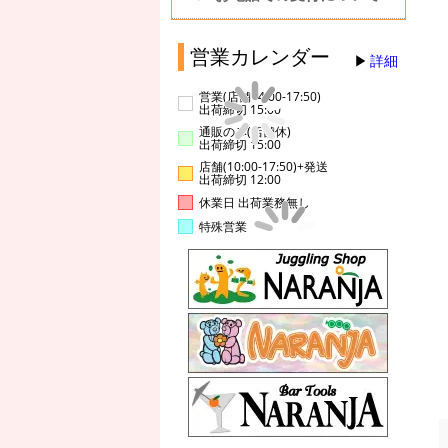
営業カレンダー
詳細
営業(店舗14:00-17:50)
出荷締切 15:00
通販のみ(店舗休)
出荷締切 15:00
店舗(10:00-17:50)+発送
出荷締切 12:00
休業日 出荷業務無し
特殊営業