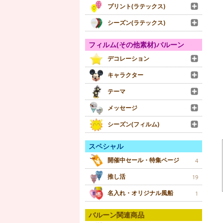
プリント(ラテックス)
シーズン(ラテックス)
フィルム(その他素材)バルーン
デコレーション
キャラクター
テーマ
メッセージ
シーズン(フィルム)
スペシャル
開催中セール・特集ページ
4
推し活
19
名入れ・オリジナル風船
1
バルーン関連商品