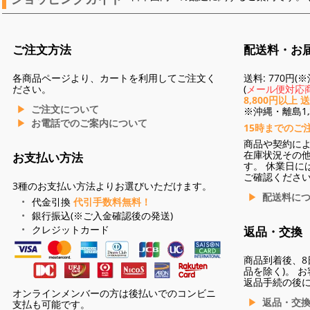
ご注文方法
配送料・お
各商品ページより、カートを利用してご注文く
送料: 770円
ださい。
(
メール便対応商
8,800円以上 
ご注文について
※沖縄・離島1,3
お電話でのご案内について
15時までのご
商品や契約に
在庫状況その
お支払い方法
す。 休業日に
ご確認くださ
3種のお支払い方法よりお選びいただけます。
配送料に
代金引換
代引手数料無料！
銀行振込(※ご入金確認後の発送)
クレジットカード
返品・交換
商品到着後、8
品を除く)。 
返品手続の後
オンラインメンバーの方は後払いでのコンビニ
返品・交
支払も可能です。