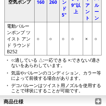
空気ポンプ
160
260
ン
9"以
ア
ル
ド
上
ン
ー
5"
ト
ン
電動バルー
ンポンプ ツ
イスト アン
○
○
○
○
×
○
ド ラウンド
B252
○:適している △:一応できる ×:できない/適さ
ないをあらわしています。
気温やバルーンのコンディション、カラー等
によって前後する場合があります。
デコバルーンはツイスト用ノズルを使用する
ことで球状にすることが可能です。
商品仕様