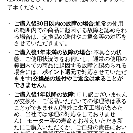
了承ください。
ご購入後30日以内の故障の場合
:通常の使用
の範囲内での商品に起因する故障と認められ
る場合は、交換品の送付やご返金等の対応を
させていただきます。
ご購入後1年未満の故障の場合
: 不具合の状
態、ご使用状況等をお伺いし、通常の使用の
範囲内での商品に起因する故障と認められる
場合には、
ポイント還元
で対応させていただ
きます(
交換品の送付やご返金は承ることが
できません
)。
ご購入後1年以降の故障
: 申し訳ございません
が交換や、ご返品いただいての修理等は承る
ことができません(海外に生産工場があるた
め、当社では修理の対応をしておりませ
ん)。モーター等の寿命とお考えいただき新
たにご購入いただくか、ご自身の責任におい