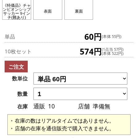
《特価品》チャ
ンピオンシップ
表面
裏面
サッカー 9イン
チ(難あり)
60円
単品
(本体 55円)
574円
(1点当 57円)
10枚セット
(本体 522円)
ご注文
数単位
数量
通販
10
店舗
準備無
在庫
在庫の数はリアルタイムではありません。
店舗の在庫を通信販売で購入できません。