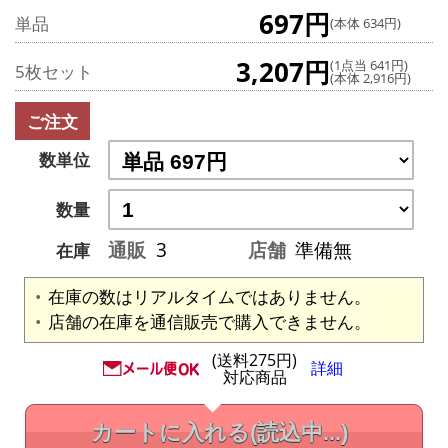
697円
単品
(本体 634円)
3,207円
(1点当 641円)
5枚セット
(本体 2,916円)
ご注文
数単位
数量
通販
3
店舗
準備無
在庫
在庫の数はリアルタイムではありません。
店舗の在庫を通信販売で購入できません。
(送料275円)
詳細
対応商品
カートに入れる
(読込中...)