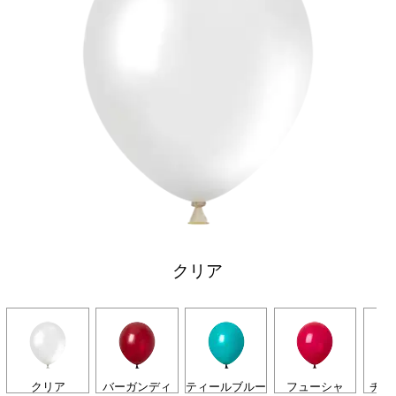
クリア
クリア
バーガンディ
ティールブルー
フューシャ
チョ