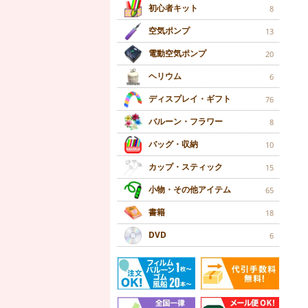
初心者キット
8
空気ポンプ
13
電動空気ポンプ
20
ヘリウム
6
ディスプレイ・ギフト
76
バルーン・フラワー
8
バッグ・収納
10
カップ・スティック
15
小物・その他アイテム
65
書籍
18
DVD
6