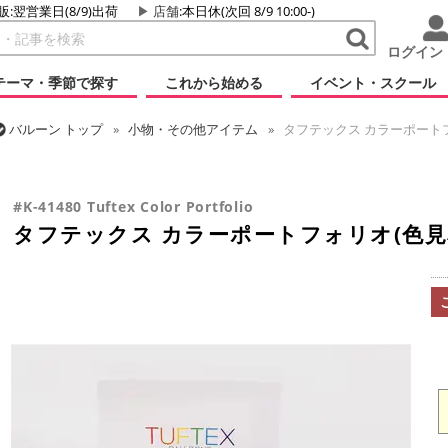
販:翌営業日(8/9)出荷
店舗
:本日休(次回 8/9 10:00-)
ログイン
テーマ・季節で探す
これから始める
イベント・スクール
バルーン
トップ
小物・その他アイテム
タフテックス カラーポートフ
バルーン
トップ
タフテックス
ラウンドバルーン
タフテックス 
#K-41480 Tuftex Color Portfolio
タフテックス カラーポートフォリオ(色見