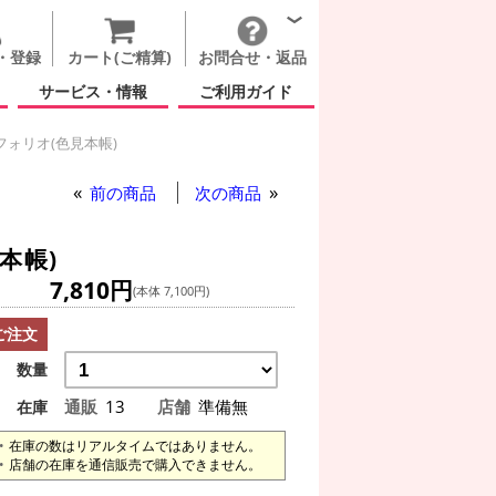
・登録
カート(ご精算)
お問合せ・返品
サービス・情報
ご利用ガイド
ォリオ(色見本帳)
カラーポートフォリオ(色見本帳)
前の商品
次の商品
本帳)
7,810円
(本体 7,100円)
ご注文
数量
通販
13
店舗
準備無
在庫
在庫の数はリアルタイムではありません。
店舗の在庫を通信販売で購入できません。