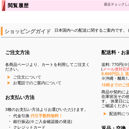
最近チェックし
閲覧履歴
ショッピングガイド
日本国内への配送に関するご案内です。 
ご注文方法
配送料・お
各商品ページより、カートを利用してご注文く
送料: 770円
ださい。
(
メール便対応商
8,800円以上 
ご注文について
※沖縄・離島1,3
お電話でのご案内について
15時までのご
商品や契約に
在庫状況その
お支払い方法
す。 休業日に
ご確認くださ
3種のお支払い方法よりお選びいただけます。
配送料に
代金引換
代引手数料無料！
銀行振込(※ご入金確認後の発送)
クレジットカード
返品・交換