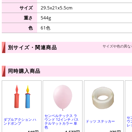
サイズ
29.5x21x5.5cm
重さ
544g
色
61色
サイズや色の異な
別サイズ・関連商品
同時購入商品
センペルテックス ラ
セ
ダブルアクション ハ
ウンド 12インチ パス
ドッツ ステッカー
ウ
ンドポンプ
テルマットカラー 単
レ
色