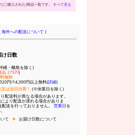
た(ご購入された)商品一覧です。
すべて見る
(
海外への配送について
)
届け日数
(※沖縄・離島を除く)
品 275円
)
送料無料
20円/14,300円以上無料(
詳細
)
注文は当日出荷！
(※休業日を除く)
より配送料が異なる場合があります。
他により配送が遅れる場合がありま
は配送を行っておりません。
営業日
を
い。
ついて
お届け日数について