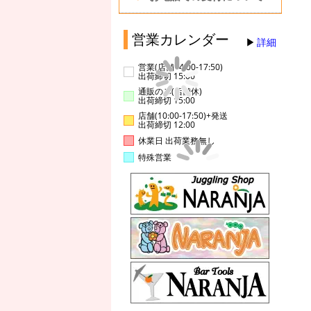
営業カレンダー
詳細
営業(店舗14:00-17:50)
出荷締切 15:00
通販のみ(店舗休)
出荷締切 15:00
店舗(10:00-17:50)+発送
出荷締切 12:00
休業日 出荷業務無し
特殊営業