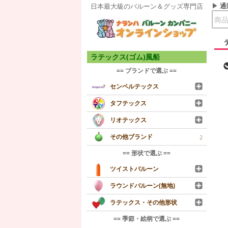
通
日本最大級のバルーン＆グッズ専門店
ラテックス(ゴム)風船
== ブランドで選ぶ ==
センペルテックス
タフテックス
リオテックス
その他ブランド
2
== 形状で選ぶ ==
ツイストバルーン
ラウンドバルーン(無地)
ラテックス・その他形状
== 季節・絵柄で選ぶ ==