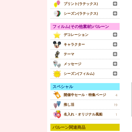
プリント(ラテックス)
シーズン(ラテックス)
フィルム(その他素材)バルーン
デコレーション
キャラクター
テーマ
メッセージ
シーズン(フィルム)
スペシャル
開催中セール・特集ページ
4
推し活
19
名入れ・オリジナル風船
1
バルーン関連商品