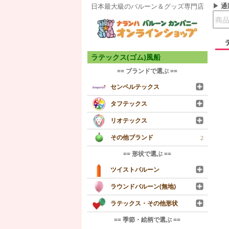
通
日本最大級のバルーン＆グッズ専門店
ラテックス(ゴム)風船
== ブランドで選ぶ ==
センペルテックス
タフテックス
リオテックス
その他ブランド
2
== 形状で選ぶ ==
ツイストバルーン
ラウンドバルーン(無地)
ラテックス・その他形状
== 季節・絵柄で選ぶ ==