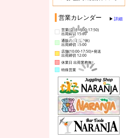
営業カレンダー
詳細
営業(店舗14:00-17:50)
出荷締切 15:00
通販のみ(店舗休)
出荷締切 15:00
店舗(10:00-17:50)+発送
出荷締切 12:00
休業日 出荷業務無し
特殊営業