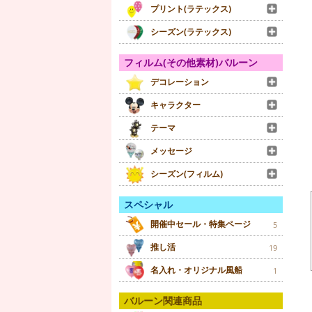
プリント(ラテックス)
シーズン(ラテックス)
フィルム(その他素材)バルーン
デコレーション
キャラクター
テーマ
メッセージ
シーズン(フィルム)
スペシャル
開催中セール・特集ページ
5
推し活
19
名入れ・オリジナル風船
1
バルーン関連商品