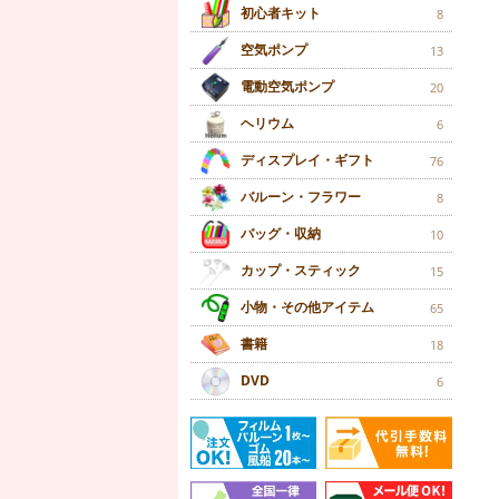
初心者キット
8
空気ポンプ
13
電動空気ポンプ
20
ヘリウム
6
ディスプレイ・ギフト
76
バルーン・フラワー
8
バッグ・収納
10
カップ・スティック
15
小物・その他アイテム
65
書籍
18
DVD
6