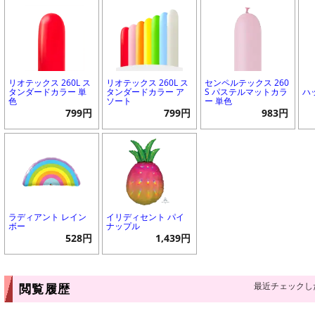
リオテックス 260L ス
リオテックス 260L ス
センペルテックス 260
タンダードカラー 単
タンダードカラー ア
S パステルマットカラ
ハ
色
ソート
ー 単色
799円
799円
983円
ラディアント レイン
イリディセント パイ
ボー
ナップル
528円
1,439円
最近チェックし
閲覧履歴