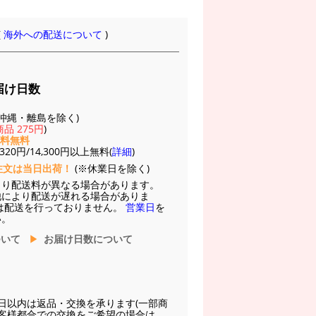
(
海外への配送について
)
届け日数
(※沖縄・離島を除く)
品 275円
)
送料無料
20円/14,300円以上無料(
詳細
)
注文は当日出荷！
(※休業日を除く)
より配送料が異なる場合があります。
他により配送が遅れる場合がありま
は配送を行っておりません。
営業日
を
い。
ついて
お届け日数について
日以内は返品・交換を承ります(一部商
お客様都合での交換をご希望の場合は、