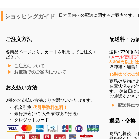
ショッピングガイド
日本国内への配送に関するご案内です。 
ご注文方法
配送料・お
各商品ページより、カートを利用してご注文く
送料: 770円
ださい。
(
メール便対応商
8,800円以上 
ご注文について
※沖縄・離島1,3
お電話でのご案内について
15時までのご
商品や契約に
在庫状況その
お支払い方法
す。 休業日に
ご確認くださ
3種のお支払い方法よりお選びいただけます。
配送料に
代金引換
代引手数料無料！
銀行振込(※ご入金確認後の発送)
クレジットカード
返品・交換
商品到着後、8
品を除く)。 