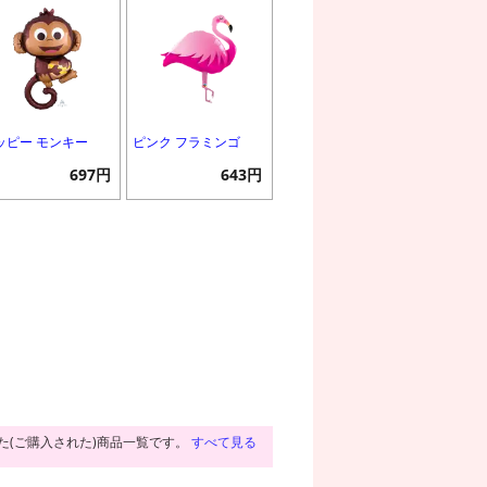
ッピー モンキー
ピンク フラミンゴ
697円
643円
た(ご購入された)商品一覧です。
すべて見る