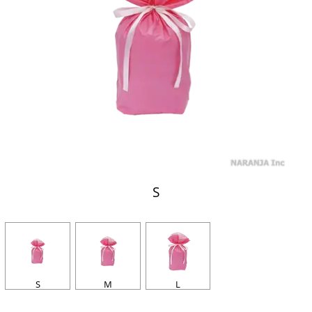
S
S
M
L