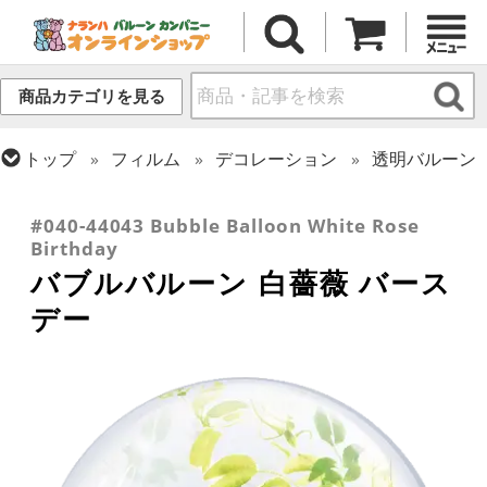
商品カテゴリを見る
トップ
フィルム
デコレーション
透明バルーン
トップ
フィルム
デコレーション
トップ
フィルム
メッセージ
誕生日
バブルバルーン
#040-44043 Bubble Balloon White Rose
Birthday
バブルバルーン 白薔薇 バース
デー