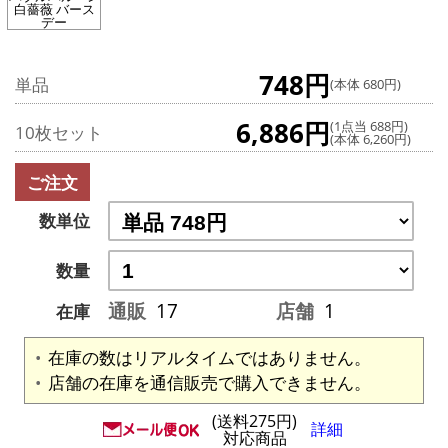
白薔薇 バース
デー
748円
単品
(本体 680円)
6,886円
(1点当 688円)
10枚セット
(本体 6,260円)
ご注文
数単位
数量
通販
17
店舗
1
在庫
在庫の数はリアルタイムではありません。
店舗の在庫を通信販売で購入できません。
(送料275円)
詳細
対応商品