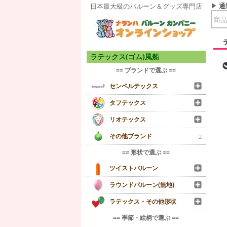
通
日本最大級のバルーン＆グッズ専門店
ラテックス(ゴム)風船
== ブランドで選ぶ ==
センペルテックス
タフテックス
リオテックス
その他ブランド
2
== 形状で選ぶ ==
ツイストバルーン
ラウンドバルーン(無地)
ラテックス・その他形状
== 季節・絵柄で選ぶ ==