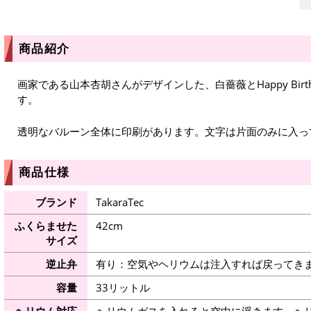
商品紹介
画家である山本杏胡さんがデザインした、白薔薇とHappy Bir
す。
透明なバルーン全体に印刷があります。文字は片面のみに入っ
商品仕様
ブランド
TakaraTec
ふくらませた
42cm
サイズ
逆止弁
有り：空気やヘリウムは注入すれば戻ってき
容量
33リットル
ヘリウム対応
ヘリウムガスを入れると空中に浮きます。ヘ