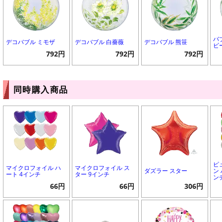
バ
デコバブル ミモザ
デコバブル 白薔薇
デコバブル 熊笹
ビ
792円
792円
792円
同時購入商品
ピ
マイクロフォイル ハ
マイクロフォイル ス
ダズラー スター
ン 
ート 4インチ
ター 9インチ
ン
66円
66円
306円