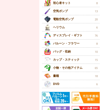
初心者キット
8
空気ポンプ
13
電動空気ポンプ
20
ヘリウム
6
ディスプレイ・ギフト
76
バルーン・フラワー
8
バッグ・収納
10
カップ・スティック
15
小物・その他アイテム
65
書籍
18
DVD
6