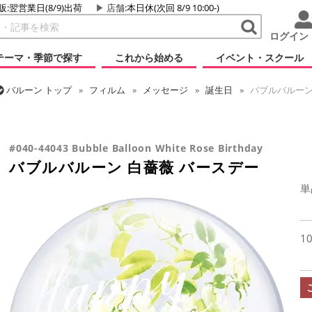
販:翌営業日(8/9)出荷
店舗
:本日休(次回 8/9 10:00-)
ログイン
テーマ・季節で探す
これから始める
イベント・スクール
バルーン
トップ
フィルム
メッセージ
誕生日
バブルバルーン
バルーン
トップ
フィルム
デコレーション
透明バルーン
バブ
バルーン
トップ
フィルム
デコレーション
バブルバルーン
バ
#040-44043 Bubble Balloon White Rose Birthday
バブルバルーン 白薔薇 バースデー
単
1