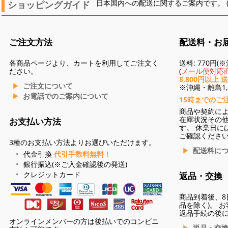
ショッピングガイド
日本国内への配送に関するご案内です。 
ご注文方法
配送料・お
各商品ページより、カートを利用してご注文く
送料: 770円
ださい。
(
メール便対応商
8,800円以上 
ご注文について
※沖縄・離島1,3
お電話でのご案内について
15時までのご
商品や契約に
在庫状況その
お支払い方法
す。 休業日に
ご確認くださ
3種のお支払い方法よりお選びいただけます。
配送料に
代金引換
代引手数料無料！
銀行振込(※ご入金確認後の発送)
クレジットカード
返品・交換
商品到着後、8
品を除く)。 
返品手続の後
オンラインメンバーの方は後払いでのコンビニ
返品・交