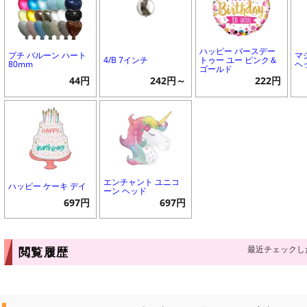
ハッピー バースデー
プチ バルーン ハート
マ
4/B 7インチ
トゥー ユー ピンク＆
80mm
ヘ
ゴールド
44円
242円～
222円
エンチャント ユニコ
ハッピー ケーキ デイ
ーン ヘッド
697円
697円
最近チェックし
閲覧履歴