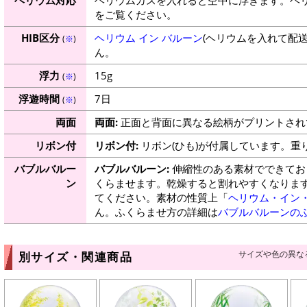
をご覧ください。
HIB区分
ヘリウム イン バルーン
(ヘリウムを入れて配
(
※
)
ん。
浮力
15g
(
※
)
浮遊時間
7日
(
※
)
両面
両面:
正面と背面に異なる絵柄がプリントされ
リボン付
リボン付:
リボン(ひも)が付属しています。重
バブルバルー
バブルバルーン:
伸縮性のある素材でできてお
ン
くらませます。乾燥すると割れやすくなりま
てください。素材の性質上「
ヘリウム・イン
ん。ふくらませ方の詳細は
バブルバルーンの
サイズや色の異な
別サイズ・関連商品