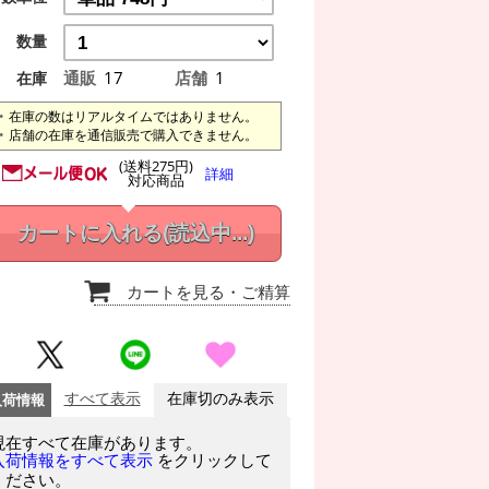
数量
通販
17
店舗
1
在庫
在庫の数はリアルタイムではありません。
店舗の在庫を通信販売で購入できません。
(送料275円)
詳細
対応商品
カートに入れる
(読込中...)
カートを見る
・ご精算
入荷情報
すべて表示
在庫切のみ表示
現在すべて在庫があります。
をクリックして
入荷情報をすべて表示
ください。