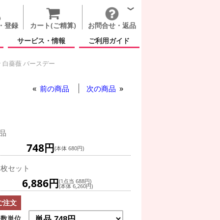
・登録
カート(ご精算)
お問合せ・返品
サービス・情報
ご利用ガイド
 白薔薇 バースデー
ルバルーン 白薔薇 バースデー
ブルバルーン 白薔薇 バースデー
前の商品
次の商品
品
748円
(本体 680円)
0枚セット
6,886円
(1点当 688円)
(本体 6,260円)
ご注文
数単位