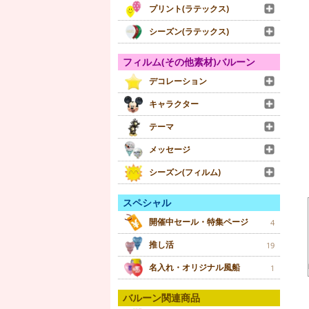
プリント(ラテックス)
シーズン(ラテックス)
フィルム(その他素材)バルーン
デコレーション
キャラクター
テーマ
メッセージ
シーズン(フィルム)
スペシャル
開催中セール・特集ページ
4
推し活
19
名入れ・オリジナル風船
1
バルーン関連商品