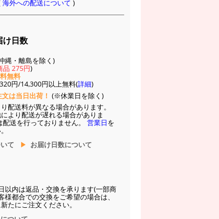
(
海外への配送について
)
届け日数
(※沖縄・離島を除く)
品 275円
)
送料無料
20円/14,300円以上無料(
詳細
)
注文は当日出荷！
(※休業日を除く)
より配送料が異なる場合があります。
他により配送が遅れる場合がありま
は配送を行っておりません。
営業日
を
い。
ついて
お届け日数について
日以内は返品・交換を承ります(一部商
お客様都合での交換をご希望の場合は、
に新たにご注文ください。
換について