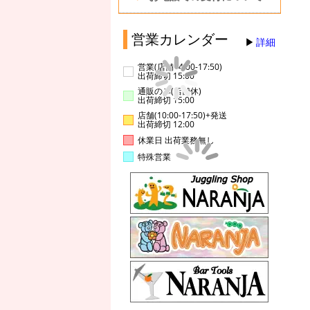
営業カレンダー
詳細
営業(店舗14:00-17:50)
出荷締切 15:00
通販のみ(店舗休)
出荷締切 15:00
店舗(10:00-17:50)+発送
出荷締切 12:00
休業日 出荷業務無し
特殊営業